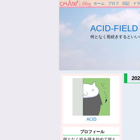
ホーム
プロフ
日記
イ
ACID-FIELD
何となく長続きするといい
2
ACID
プロフィール
何となく絵を描き始めて何と