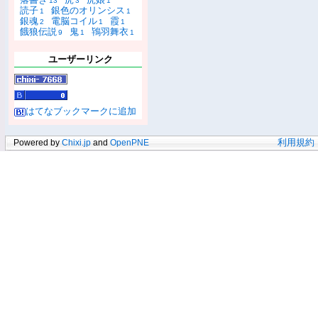
13
3
1
読子
銀色のオリンシス
1
1
銀魂
電脳コイル
霞
2
1
1
餓狼伝説
鬼
鴇羽舞衣
9
1
1
ユーザーリンク
はてなブックマークに追加
Powered by
Chixi.jp
and
OpenPNE
利用規約