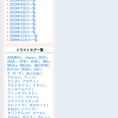
2010年9月の一覧
2010年8月の一覧
2010年7月の一覧
2010年6月の一覧
2010年5月の一覧
2010年4月の一覧
2010年3月の一覧
2010年2月の一覧
2010年1月の一覧
2009年12月の一覧
2009年11月の一覧
イラストタグ一覧
ANUBIS
chixis
DCD
5
6
1
DOA
DTB
KOF
MG
1
1
2
1
MGS
MGS4
MGSPW
8
1
2
R.O.D
ROD
SAI
5
4
1
Z・O・E
あけおめ
2
1
アスカ
アッコ
10
1
アニタ
アヤナミ
5
1
アルトネリコ
イサコ
1
1
インタールード
2
ウィッチブレイド
1
ウィップ
エヴァ
1
4
エヴァンゲリオン
10
エレクトラ
オセロット
1
1
おねがいツインズ
1
オリジナル
カール
223
2
カエル
ガメラ
カレン
2
1
1