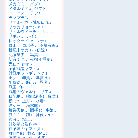
メカミミ
メグ
1
1
メタルギア
ヤマト
4
3
ユーニス
ラフ
1
1
ラブプラス
1
リアルバウト餓狼伝説
1
リッカリョーシャ
1
リトルウィッチ
リナ
2
2
リボン
レイ
1
2
レオタード
レナ
12
1
ロボ
ロボ子
不知火舞
1
7
4
世紀末オカルト伝説
3
丸藤泉美
写真
1
2
初音ミク
夜桜４重奏
1
1
天使
姉御
2
2
宇宙戦艦ヤマト
4
対戦ホットギミック
3
巫女
年賀
年賀状
1
2
1
年賀絵
彩京
忍者
1
1
3
戦国ブレード
1
戦場のヴァルキュリア
4
日記用
映画泥棒
森雪
1
1
3
模写
正月
水着
2
2
5
洋ゲー
潜水艦
1
1
爆裂天使
版権
牛娘
1
15
1
狐ミミ
猫
神代マヤ
1
1
3
節分
粘土
1
3
緋沙希と浩作
40
自棄酒のギフト券
1
舞Hime
舞乙HiME
1
1
落書き
虎
虎娘