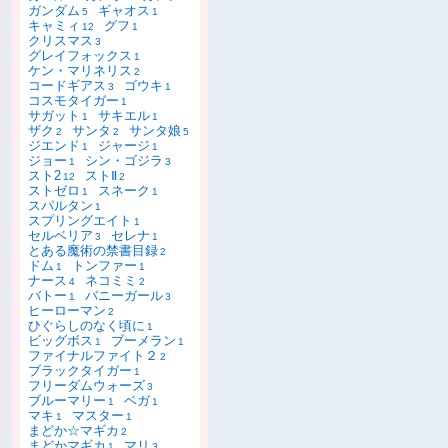
ガンダム
ギャオス
5
1
キャミィ
グフ
12
1
クリスマス
3
グレイフォックス
1
ケン・マリネリス
2
コードギアス
ゴウキ
3
1
コスモタイガー
1
サガット
サキエル
1
1
ザク
サンタ
サンタ娘
2
2
5
ジエンド
ジャージ
1
1
ジョー
シン・ゴジラ
1
3
スト2
ストⅡ
12
2
ストゼロ
スネーク
1
1
スパルタン
1
スプリングエイト
1
セルベリア
セレナ
3
1
とある魔術の禁書目録
2
ドム
トンファー
1
1
ナース
ネコミミ
4
2
バトー
バニーガール
1
3
ヒーローマン
2
ひぐらしのなく頃に
1
ビッグボス
ブーメラン
1
1
ファイナルファイト２
2
ブラックタイガー
1
フリーダムウォーズ
3
ブルーマリー
ベガ
1
1
マキ
マスター
1
1
まどか☆マギカ
2
まどかマギカ
マリ
1
3