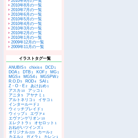
2010年9月の一覧
2010年8月の一覧
2010年7月の一覧
2010年6月の一覧
2010年5月の一覧
2010年4月の一覧
2010年3月の一覧
2010年2月の一覧
2010年1月の一覧
2009年12月の一覧
2009年11月の一覧
イラストタグ一覧
ANUBIS
chixis
DCD
5
6
1
DOA
DTB
KOF
MG
1
1
2
1
MGS
MGS4
MGSPW
8
1
2
R.O.D
ROD
SAI
5
4
1
Z・O・E
あけおめ
2
1
アスカ
アッコ
10
1
アニタ
アヤナミ
5
1
アルトネリコ
イサコ
1
1
インタールード
2
ウィッチブレイド
1
ウィップ
エヴァ
1
4
エヴァンゲリオン
10
エレクトラ
オセロット
1
1
おねがいツインズ
1
オリジナル
カール
223
2
カエル
ガメラ
カレン
2
1
1