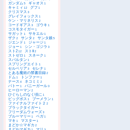
ガンダム
ギャオス
5
1
キャミィ
グフ
12
1
クリスマス
3
グレイフォックス
1
ケン・マリネリス
2
コードギアス
ゴウキ
3
1
コスモタイガー
1
サガット
サキエル
1
1
ザク
サンタ
サンタ娘
2
2
5
ジエンド
ジャージ
1
1
ジョー
シン・ゴジラ
1
3
スト2
ストⅡ
12
2
ストゼロ
スネーク
1
1
スパルタン
1
スプリングエイト
1
セルベリア
セレナ
3
1
とある魔術の禁書目録
2
ドム
トンファー
1
1
ナース
ネコミミ
4
2
バトー
バニーガール
1
3
ヒーローマン
2
ひぐらしのなく頃に
1
ビッグボス
ブーメラン
1
1
ファイナルファイト２
2
ブラックタイガー
1
フリーダムウォーズ
3
ブルーマリー
ベガ
1
1
マキ
マスター
1
1
まどか☆マギカ
2
まどかマギカ
マリ
1
3