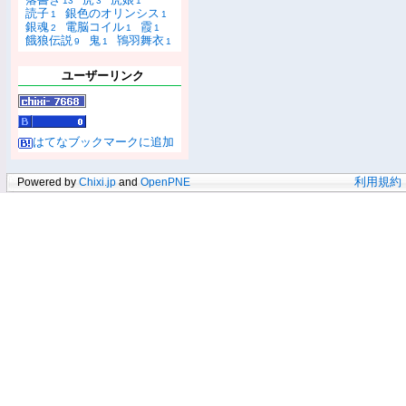
13
3
1
読子
銀色のオリンシス
1
1
銀魂
電脳コイル
霞
2
1
1
餓狼伝説
鬼
鴇羽舞衣
9
1
1
ユーザーリンク
はてなブックマークに追加
Powered by
Chixi.jp
and
OpenPNE
利用規約