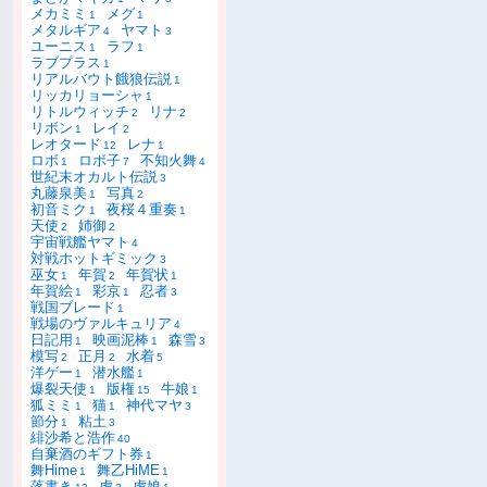
メカミミ
メグ
1
1
メタルギア
ヤマト
4
3
ユーニス
ラフ
1
1
ラブプラス
1
リアルバウト餓狼伝説
1
リッカリョーシャ
1
リトルウィッチ
リナ
2
2
リボン
レイ
1
2
レオタード
レナ
12
1
ロボ
ロボ子
不知火舞
1
7
4
世紀末オカルト伝説
3
丸藤泉美
写真
1
2
初音ミク
夜桜４重奏
1
1
天使
姉御
2
2
宇宙戦艦ヤマト
4
対戦ホットギミック
3
巫女
年賀
年賀状
1
2
1
年賀絵
彩京
忍者
1
1
3
戦国ブレード
1
戦場のヴァルキュリア
4
日記用
映画泥棒
森雪
1
1
3
模写
正月
水着
2
2
5
洋ゲー
潜水艦
1
1
爆裂天使
版権
牛娘
1
15
1
狐ミミ
猫
神代マヤ
1
1
3
節分
粘土
1
3
緋沙希と浩作
40
自棄酒のギフト券
1
舞Hime
舞乙HiME
1
1
落書き
虎
虎娘