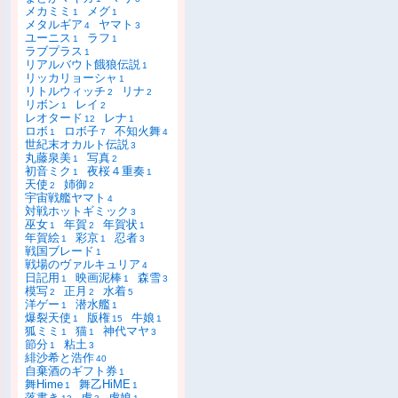
メカミミ
メグ
1
1
メタルギア
ヤマト
4
3
ユーニス
ラフ
1
1
ラブプラス
1
リアルバウト餓狼伝説
1
リッカリョーシャ
1
リトルウィッチ
リナ
2
2
リボン
レイ
1
2
レオタード
レナ
12
1
ロボ
ロボ子
不知火舞
1
7
4
世紀末オカルト伝説
3
丸藤泉美
写真
1
2
初音ミク
夜桜４重奏
1
1
天使
姉御
2
2
宇宙戦艦ヤマト
4
対戦ホットギミック
3
巫女
年賀
年賀状
1
2
1
年賀絵
彩京
忍者
1
1
3
戦国ブレード
1
戦場のヴァルキュリア
4
日記用
映画泥棒
森雪
1
1
3
模写
正月
水着
2
2
5
洋ゲー
潜水艦
1
1
爆裂天使
版権
牛娘
1
15
1
狐ミミ
猫
神代マヤ
1
1
3
節分
粘土
1
3
緋沙希と浩作
40
自棄酒のギフト券
1
舞Hime
舞乙HiME
1
1
落書き
虎
虎娘