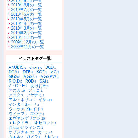
2010年9月の一覧
2010年8月の一覧
2010年7月の一覧
2010年6月の一覧
2010年5月の一覧
2010年4月の一覧
2010年3月の一覧
2010年2月の一覧
2010年1月の一覧
2009年12月の一覧
2009年11月の一覧
イラストタグ一覧
ANUBIS
chixis
DCD
5
6
1
DOA
DTB
KOF
MG
1
1
2
1
MGS
MGS4
MGSPW
8
1
2
R.O.D
ROD
SAI
5
4
1
Z・O・E
あけおめ
2
1
アスカ
アッコ
10
1
アニタ
アヤナミ
5
1
アルトネリコ
イサコ
1
1
インタールード
2
ウィッチブレイド
1
ウィップ
エヴァ
1
4
エヴァンゲリオン
10
エレクトラ
オセロット
1
1
おねがいツインズ
1
オリジナル
カール
223
2
カエル
ガメラ
カレン
2
1
1