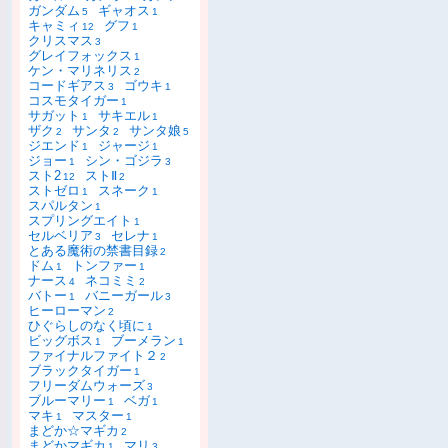
ガンダム
ギャオス
5
1
キャミィ
グフ
12
1
クリスマス
3
グレイフォックス
1
ケン・マリネリス
2
コードギアス
ゴウキ
3
1
コスモタイガー
1
サガット
サキエル
1
1
ザク
サンタ
サンタ娘
2
2
5
ジエンド
ジャージ
1
1
ジョー
シン・ゴジラ
1
3
スト2
ストⅡ
12
2
ストゼロ
スネーク
1
1
スパルタン
1
スプリングエイト
1
セルベリア
セレナ
3
1
とある魔術の禁書目録
2
ドム
トンファー
1
1
ナース
ネコミミ
4
2
バトー
バニーガール
1
3
ヒーローマン
2
ひぐらしのなく頃に
1
ビッグボス
ブーメラン
1
1
ファイナルファイト２
2
ブラックタイガー
1
フリーダムウォーズ
3
ブルーマリー
ベガ
1
1
マキ
マスター
1
1
まどか☆マギカ
2
まどかマギカ
マリ
1
3