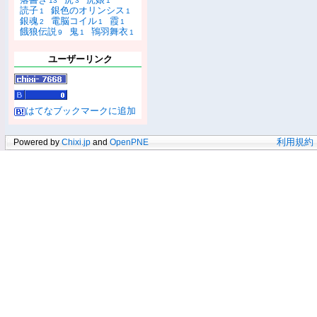
13
3
1
読子
銀色のオリンシス
1
1
銀魂
電脳コイル
霞
2
1
1
餓狼伝説
鬼
鴇羽舞衣
9
1
1
ユーザーリンク
はてなブックマークに追加
Powered by
Chixi.jp
and
OpenPNE
利用規約