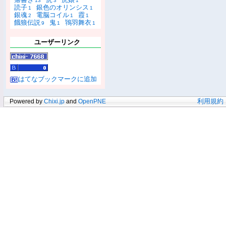
13
3
1
読子
銀色のオリンシス
1
1
銀魂
電脳コイル
霞
2
1
1
餓狼伝説
鬼
鴇羽舞衣
9
1
1
ユーザーリンク
はてなブックマークに追加
Powered by
Chixi.jp
and
OpenPNE
利用規約