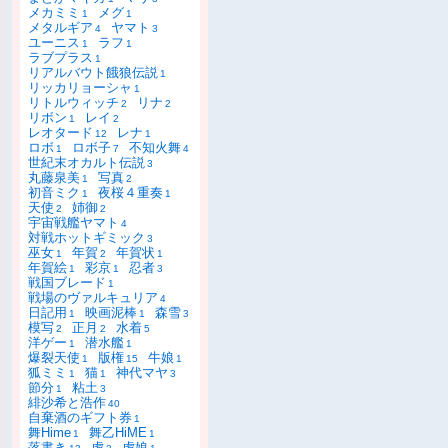
メカミミ
メグ
1
1
メタルギア
ヤマト
4
3
ユーニス
ラフ
1
1
ラブプラス
1
リアルバウト餓狼伝説
1
リッカリョーシャ
1
リトルウィッチ
リナ
2
2
リボン
レイ
1
2
レオタード
レナ
12
1
ロボ
ロボ子
不知火舞
1
7
4
世紀末オカルト伝説
3
丸藤泉美
写真
1
2
初音ミク
夜桜４重奏
1
1
天使
姉御
2
2
宇宙戦艦ヤマト
4
対戦ホットギミック
3
巫女
年賀
年賀状
1
2
1
年賀絵
彩京
忍者
1
1
3
戦国ブレード
1
戦場のヴァルキュリア
4
日記用
映画泥棒
森雪
1
1
3
模写
正月
水着
2
2
5
洋ゲー
潜水艦
1
1
爆裂天使
版権
牛娘
1
15
1
狐ミミ
猫
神代マヤ
1
1
3
節分
粘土
1
3
緋沙希と浩作
40
自棄酒のギフト券
1
舞Hime
舞乙HiME
1
1
落書き
虎
虎娘