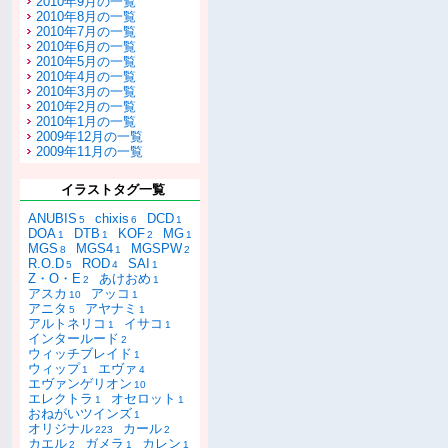
2010年9月の一覧
2010年8月の一覧
2010年7月の一覧
2010年6月の一覧
2010年5月の一覧
2010年4月の一覧
2010年3月の一覧
2010年2月の一覧
2010年1月の一覧
2009年12月の一覧
2009年11月の一覧
イラストタグ一覧
ANUBIS
chixis
DCD
5
6
1
DOA
DTB
KOF
MG
1
1
2
1
MGS
MGS4
MGSPW
8
1
2
R.O.D
ROD
SAI
5
4
1
Z・O・E
あけおめ
2
1
アスカ
アッコ
10
1
アニタ
アヤナミ
5
1
アルトネリコ
イサコ
1
1
インタールード
2
ウィッチブレイド
1
ウィップ
エヴァ
1
4
エヴァンゲリオン
10
エレクトラ
オセロット
1
1
おねがいツインズ
1
オリジナル
カール
223
2
カエル
ガメラ
カレン
2
1
1