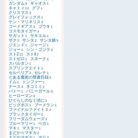
ガンダム
ギャオス
5
1
キャミィ
グフ
12
1
クリスマス
3
グレイフォックス
1
ケン・マリネリス
2
コードギアス
ゴウキ
3
1
コスモタイガー
1
サガット
サキエル
1
1
ザク
サンタ
サンタ娘
2
2
5
ジエンド
ジャージ
1
1
ジョー
シン・ゴジラ
1
3
スト2
ストⅡ
12
2
ストゼロ
スネーク
1
1
スパルタン
1
スプリングエイト
1
セルベリア
セレナ
3
1
とある魔術の禁書目録
2
ドム
トンファー
1
1
ナース
ネコミミ
4
2
バトー
バニーガール
1
3
ヒーローマン
2
ひぐらしのなく頃に
1
ビッグボス
ブーメラン
1
1
ファイナルファイト２
2
ブラックタイガー
1
フリーダムウォーズ
3
ブルーマリー
ベガ
1
1
マキ
マスター
1
1
まどか☆マギカ
2
まどかマギカ
マリ
1
3