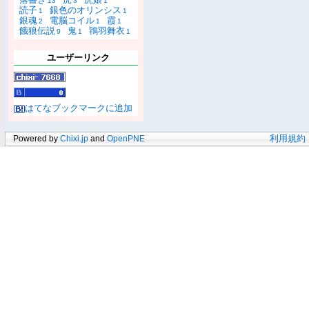
13
3
1
読子
銀色のオリンシス
1
1
銀魂
電脳コイル
霞
2
1
1
餓狼伝説
鬼
鴇羽舞衣
9
1
1
ユーザーリンク
はてなブックマークに追加
Powered by
Chixi.jp
and
OpenPNE
利用規約