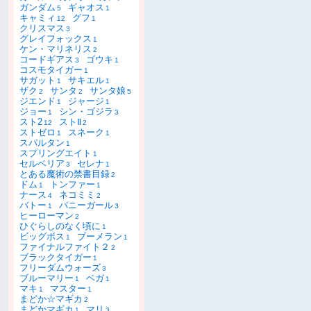
ガンダム
ギャオス
5
1
キャミィ
グフ
12
1
クリスマス
3
グレイフォックス
1
ケン・マリネリス
2
コードギアス
ゴウキ
3
1
コスモタイガー
1
サガット
サキエル
1
1
ザク
サンタ
サンタ娘
2
2
5
ジエンド
ジャージ
1
1
ジョー
シン・ゴジラ
1
3
スト2
ストⅡ
12
2
ストゼロ
スネーク
1
1
スパルタン
1
スプリングエイト
1
セルベリア
セレナ
3
1
とある魔術の禁書目録
2
ドム
トンファー
1
1
ナース
ネコミミ
4
2
バトー
バニーガール
1
3
ヒーローマン
2
ひぐらしのなく頃に
1
ビッグボス
ブーメラン
1
1
ファイナルファイト２
2
ブラックタイガー
1
フリーダムウォーズ
3
ブルーマリー
ベガ
1
1
マキ
マスター
1
1
まどか☆マギカ
2
まどかマギカ
マリ
1
3