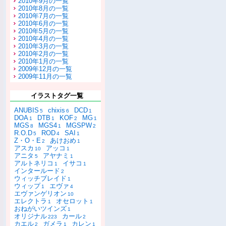
2010年9月の一覧
2010年8月の一覧
2010年7月の一覧
2010年6月の一覧
2010年5月の一覧
2010年4月の一覧
2010年3月の一覧
2010年2月の一覧
2010年1月の一覧
2009年12月の一覧
2009年11月の一覧
イラストタグ一覧
ANUBIS
chixis
DCD
5
6
1
DOA
DTB
KOF
MG
1
1
2
1
MGS
MGS4
MGSPW
8
1
2
R.O.D
ROD
SAI
5
4
1
Z・O・E
あけおめ
2
1
アスカ
アッコ
10
1
アニタ
アヤナミ
5
1
アルトネリコ
イサコ
1
1
インタールード
2
ウィッチブレイド
1
ウィップ
エヴァ
1
4
エヴァンゲリオン
10
エレクトラ
オセロット
1
1
おねがいツインズ
1
オリジナル
カール
223
2
カエル
ガメラ
カレン
2
1
1