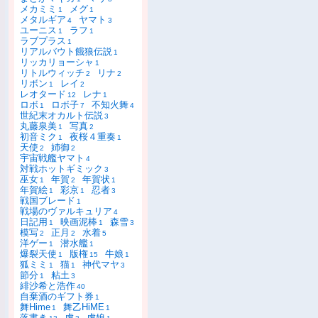
メカミミ
メグ
1
1
メタルギア
ヤマト
4
3
ユーニス
ラフ
1
1
ラブプラス
1
リアルバウト餓狼伝説
1
リッカリョーシャ
1
リトルウィッチ
リナ
2
2
リボン
レイ
1
2
レオタード
レナ
12
1
ロボ
ロボ子
不知火舞
1
7
4
世紀末オカルト伝説
3
丸藤泉美
写真
1
2
初音ミク
夜桜４重奏
1
1
天使
姉御
2
2
宇宙戦艦ヤマト
4
対戦ホットギミック
3
巫女
年賀
年賀状
1
2
1
年賀絵
彩京
忍者
1
1
3
戦国ブレード
1
戦場のヴァルキュリア
4
日記用
映画泥棒
森雪
1
1
3
模写
正月
水着
2
2
5
洋ゲー
潜水艦
1
1
爆裂天使
版権
牛娘
1
15
1
狐ミミ
猫
神代マヤ
1
1
3
節分
粘土
1
3
緋沙希と浩作
40
自棄酒のギフト券
1
舞Hime
舞乙HiME
1
1
落書き
虎
虎娘