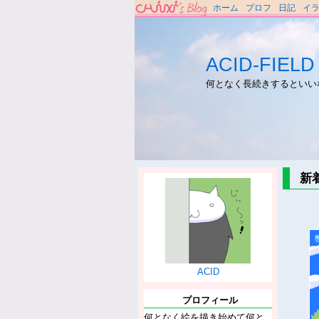
ホーム
プロフ
日記
イ
ACID-FIELD
何となく長続きするといい
新
ACID
プロフィール
何となく絵を描き始めて何と