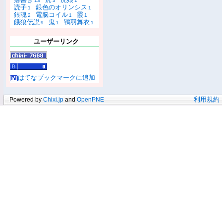
13
3
1
読子
銀色のオリンシス
1
1
銀魂
電脳コイル
霞
2
1
1
餓狼伝説
鬼
鴇羽舞衣
9
1
1
ユーザーリンク
はてなブックマークに追加
Powered by
Chixi.jp
and
OpenPNE
利用規約