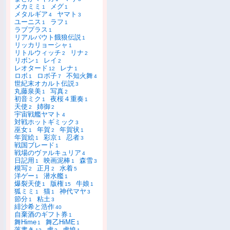
メカミミ
メグ
1
1
メタルギア
ヤマト
4
3
ユーニス
ラフ
1
1
ラブプラス
1
リアルバウト餓狼伝説
1
リッカリョーシャ
1
リトルウィッチ
リナ
2
2
リボン
レイ
1
2
レオタード
レナ
12
1
ロボ
ロボ子
不知火舞
1
7
4
世紀末オカルト伝説
3
丸藤泉美
写真
1
2
初音ミク
夜桜４重奏
1
1
天使
姉御
2
2
宇宙戦艦ヤマト
4
対戦ホットギミック
3
巫女
年賀
年賀状
1
2
1
年賀絵
彩京
忍者
1
1
3
戦国ブレード
1
戦場のヴァルキュリア
4
日記用
映画泥棒
森雪
1
1
3
模写
正月
水着
2
2
5
洋ゲー
潜水艦
1
1
爆裂天使
版権
牛娘
1
15
1
狐ミミ
猫
神代マヤ
1
1
3
節分
粘土
1
3
緋沙希と浩作
40
自棄酒のギフト券
1
舞Hime
舞乙HiME
1
1
落書き
虎
虎娘