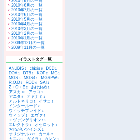
2010年9月の一覧
2010年8月の一覧
2010年7月の一覧
2010年6月の一覧
2010年5月の一覧
2010年4月の一覧
2010年3月の一覧
2010年2月の一覧
2010年1月の一覧
2009年12月の一覧
2009年11月の一覧
イラストタグ一覧
ANUBIS
chixis
DCD
5
6
1
DOA
DTB
KOF
MG
1
1
2
1
MGS
MGS4
MGSPW
8
1
2
R.O.D
ROD
SAI
5
4
1
Z・O・E
あけおめ
2
1
アスカ
アッコ
10
1
アニタ
アヤナミ
5
1
アルトネリコ
イサコ
1
1
インタールード
2
ウィッチブレイド
1
ウィップ
エヴァ
1
4
エヴァンゲリオン
10
エレクトラ
オセロット
1
1
おねがいツインズ
1
オリジナル
カール
223
2
カエル
ガメラ
カレン
2
1
1