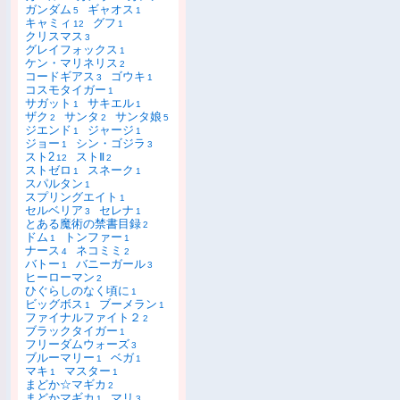
ガンダム
ギャオス
5
1
キャミィ
グフ
12
1
クリスマス
3
グレイフォックス
1
ケン・マリネリス
2
コードギアス
ゴウキ
3
1
コスモタイガー
1
サガット
サキエル
1
1
ザク
サンタ
サンタ娘
2
2
5
ジエンド
ジャージ
1
1
ジョー
シン・ゴジラ
1
3
スト2
ストⅡ
12
2
ストゼロ
スネーク
1
1
スパルタン
1
スプリングエイト
1
セルベリア
セレナ
3
1
とある魔術の禁書目録
2
ドム
トンファー
1
1
ナース
ネコミミ
4
2
バトー
バニーガール
1
3
ヒーローマン
2
ひぐらしのなく頃に
1
ビッグボス
ブーメラン
1
1
ファイナルファイト２
2
ブラックタイガー
1
フリーダムウォーズ
3
ブルーマリー
ベガ
1
1
マキ
マスター
1
1
まどか☆マギカ
2
まどかマギカ
マリ
1
3