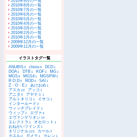
2010年9月の一覧
2010年8月の一覧
2010年7月の一覧
2010年6月の一覧
2010年5月の一覧
2010年4月の一覧
2010年3月の一覧
2010年2月の一覧
2010年1月の一覧
2009年12月の一覧
2009年11月の一覧
イラストタグ一覧
ANUBIS
chixis
DCD
5
6
1
DOA
DTB
KOF
MG
1
1
2
1
MGS
MGS4
MGSPW
8
1
2
R.O.D
ROD
SAI
5
4
1
Z・O・E
あけおめ
2
1
アスカ
アッコ
10
1
アニタ
アヤナミ
5
1
アルトネリコ
イサコ
1
1
インタールード
2
ウィッチブレイド
1
ウィップ
エヴァ
1
4
エヴァンゲリオン
10
エレクトラ
オセロット
1
1
おねがいツインズ
1
オリジナル
カール
223
2
カエル
ガメラ
カレン
2
1
1