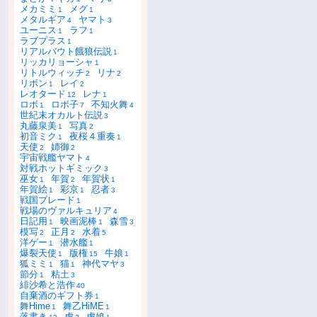
メカミミ
メグ
1
1
メタルギア
ヤマト
4
3
ユーニス
ラフ
1
1
ラブプラス
1
リアルバウト餓狼伝説
1
リッカリョーシャ
1
リトルウィッチ
リナ
2
2
リボン
レイ
1
2
レオタード
レナ
12
1
ロボ
ロボ子
不知火舞
1
7
4
世紀末オカルト伝説
3
丸藤泉美
写真
1
2
初音ミク
夜桜４重奏
1
1
天使
姉御
2
2
宇宙戦艦ヤマト
4
対戦ホットギミック
3
巫女
年賀
年賀状
1
2
1
年賀絵
彩京
忍者
1
1
3
戦国ブレード
1
戦場のヴァルキュリア
4
日記用
映画泥棒
森雪
1
1
3
模写
正月
水着
2
2
5
洋ゲー
潜水艦
1
1
爆裂天使
版権
牛娘
1
15
1
狐ミミ
猫
神代マヤ
1
1
3
節分
粘土
1
3
緋沙希と浩作
40
自棄酒のギフト券
1
舞Hime
舞乙HiME
1
1
落書き
虎
虎娘