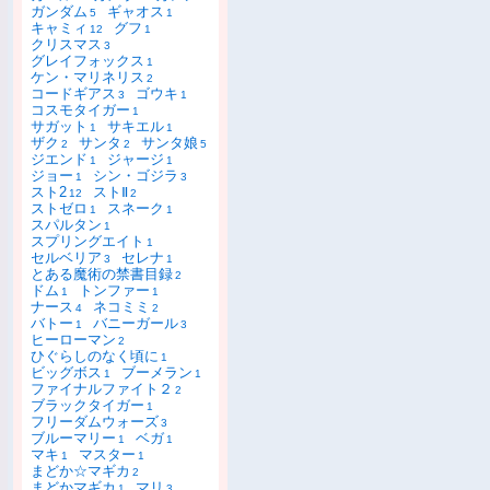
ガンダム
ギャオス
5
1
キャミィ
グフ
12
1
クリスマス
3
グレイフォックス
1
ケン・マリネリス
2
コードギアス
ゴウキ
3
1
コスモタイガー
1
サガット
サキエル
1
1
ザク
サンタ
サンタ娘
2
2
5
ジエンド
ジャージ
1
1
ジョー
シン・ゴジラ
1
3
スト2
ストⅡ
12
2
ストゼロ
スネーク
1
1
スパルタン
1
スプリングエイト
1
セルベリア
セレナ
3
1
とある魔術の禁書目録
2
ドム
トンファー
1
1
ナース
ネコミミ
4
2
バトー
バニーガール
1
3
ヒーローマン
2
ひぐらしのなく頃に
1
ビッグボス
ブーメラン
1
1
ファイナルファイト２
2
ブラックタイガー
1
フリーダムウォーズ
3
ブルーマリー
ベガ
1
1
マキ
マスター
1
1
まどか☆マギカ
2
まどかマギカ
マリ
1
3