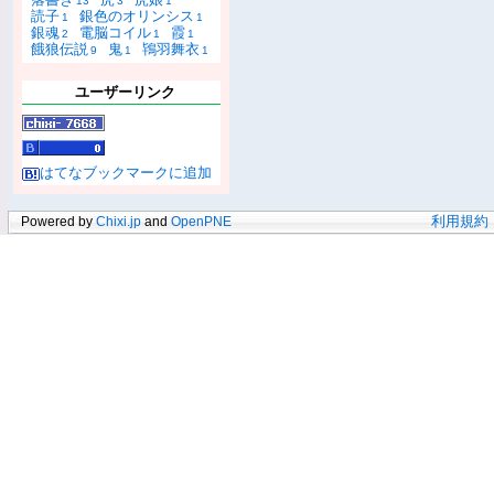
13
3
1
読子
銀色のオリンシス
1
1
銀魂
電脳コイル
霞
2
1
1
餓狼伝説
鬼
鴇羽舞衣
9
1
1
ユーザーリンク
はてなブックマークに追加
Powered by
Chixi.jp
and
OpenPNE
利用規約