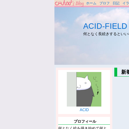
ホーム
プロフ
日記
イ
ACID-FIELD
何となく長続きするといい
新
ACID
プロフィール
何となく絵を描き始めて何と