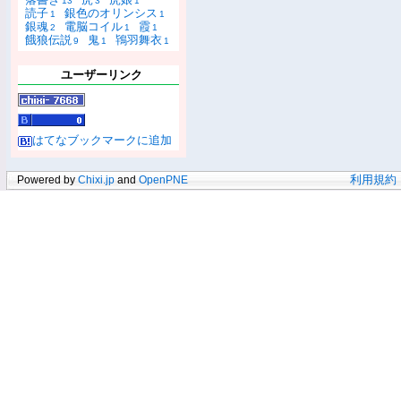
13
3
1
読子
銀色のオリンシス
1
1
銀魂
電脳コイル
霞
2
1
1
餓狼伝説
鬼
鴇羽舞衣
9
1
1
ユーザーリンク
はてなブックマークに追加
Powered by
Chixi.jp
and
OpenPNE
利用規約