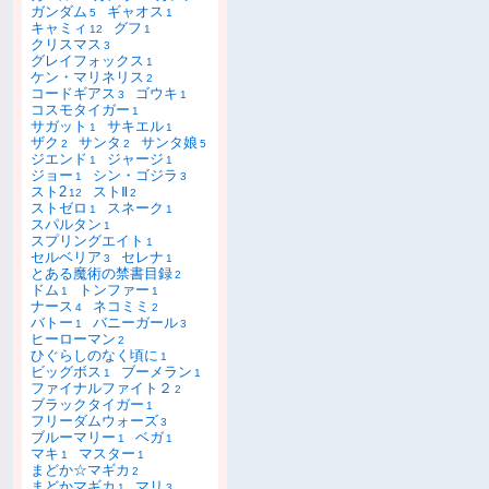
ガンダム
ギャオス
5
1
キャミィ
グフ
12
1
クリスマス
3
グレイフォックス
1
ケン・マリネリス
2
コードギアス
ゴウキ
3
1
コスモタイガー
1
サガット
サキエル
1
1
ザク
サンタ
サンタ娘
2
2
5
ジエンド
ジャージ
1
1
ジョー
シン・ゴジラ
1
3
スト2
ストⅡ
12
2
ストゼロ
スネーク
1
1
スパルタン
1
スプリングエイト
1
セルベリア
セレナ
3
1
とある魔術の禁書目録
2
ドム
トンファー
1
1
ナース
ネコミミ
4
2
バトー
バニーガール
1
3
ヒーローマン
2
ひぐらしのなく頃に
1
ビッグボス
ブーメラン
1
1
ファイナルファイト２
2
ブラックタイガー
1
フリーダムウォーズ
3
ブルーマリー
ベガ
1
1
マキ
マスター
1
1
まどか☆マギカ
2
まどかマギカ
マリ
1
3