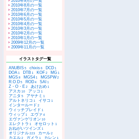
2010年9月の一覧
2010年8月の一覧
2010年7月の一覧
2010年6月の一覧
2010年5月の一覧
2010年4月の一覧
2010年3月の一覧
2010年2月の一覧
2010年1月の一覧
2009年12月の一覧
2009年11月の一覧
イラストタグ一覧
ANUBIS
chixis
DCD
5
6
1
DOA
DTB
KOF
MG
1
1
2
1
MGS
MGS4
MGSPW
8
1
2
R.O.D
ROD
SAI
5
4
1
Z・O・E
あけおめ
2
1
アスカ
アッコ
10
1
アニタ
アヤナミ
5
1
アルトネリコ
イサコ
1
1
インタールード
2
ウィッチブレイド
1
ウィップ
エヴァ
1
4
エヴァンゲリオン
10
エレクトラ
オセロット
1
1
おねがいツインズ
1
オリジナル
カール
223
2
カエル
ガメラ
カレン
2
1
1