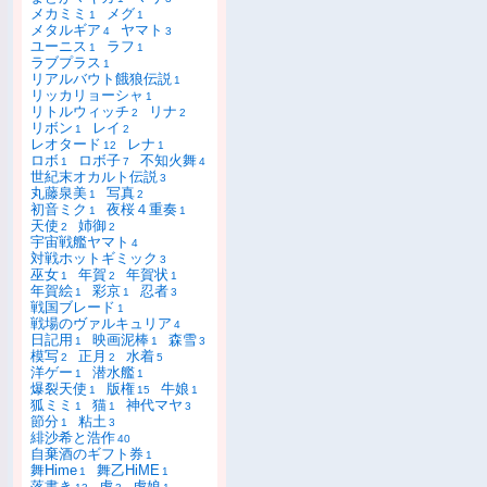
メカミミ
メグ
1
1
メタルギア
ヤマト
4
3
ユーニス
ラフ
1
1
ラブプラス
1
リアルバウト餓狼伝説
1
リッカリョーシャ
1
リトルウィッチ
リナ
2
2
リボン
レイ
1
2
レオタード
レナ
12
1
ロボ
ロボ子
不知火舞
1
7
4
世紀末オカルト伝説
3
丸藤泉美
写真
1
2
初音ミク
夜桜４重奏
1
1
天使
姉御
2
2
宇宙戦艦ヤマト
4
対戦ホットギミック
3
巫女
年賀
年賀状
1
2
1
年賀絵
彩京
忍者
1
1
3
戦国ブレード
1
戦場のヴァルキュリア
4
日記用
映画泥棒
森雪
1
1
3
模写
正月
水着
2
2
5
洋ゲー
潜水艦
1
1
爆裂天使
版権
牛娘
1
15
1
狐ミミ
猫
神代マヤ
1
1
3
節分
粘土
1
3
緋沙希と浩作
40
自棄酒のギフト券
1
舞Hime
舞乙HiME
1
1
落書き
虎
虎娘