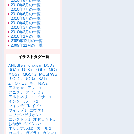
2010年9月の一覧
2010年8月の一覧
2010年7月の一覧
2010年6月の一覧
2010年5月の一覧
2010年4月の一覧
2010年3月の一覧
2010年2月の一覧
2010年1月の一覧
2009年12月の一覧
2009年11月の一覧
イラストタグ一覧
ANUBIS
chixis
DCD
5
6
1
DOA
DTB
KOF
MG
1
1
2
1
MGS
MGS4
MGSPW
8
1
2
R.O.D
ROD
SAI
5
4
1
Z・O・E
あけおめ
2
1
アスカ
アッコ
10
1
アニタ
アヤナミ
5
1
アルトネリコ
イサコ
1
1
インタールード
2
ウィッチブレイド
1
ウィップ
エヴァ
1
4
エヴァンゲリオン
10
エレクトラ
オセロット
1
1
おねがいツインズ
1
オリジナル
カール
223
2
カエル
ガメラ
カレン
2
1
1