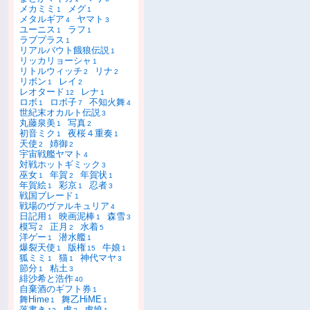
メカミミ
メグ
1
1
メタルギア
ヤマト
4
3
ユーニス
ラフ
1
1
ラブプラス
1
リアルバウト餓狼伝説
1
リッカリョーシャ
1
リトルウィッチ
リナ
2
2
リボン
レイ
1
2
レオタード
レナ
12
1
ロボ
ロボ子
不知火舞
1
7
4
世紀末オカルト伝説
3
丸藤泉美
写真
1
2
初音ミク
夜桜４重奏
1
1
天使
姉御
2
2
宇宙戦艦ヤマト
4
対戦ホットギミック
3
巫女
年賀
年賀状
1
2
1
年賀絵
彩京
忍者
1
1
3
戦国ブレード
1
戦場のヴァルキュリア
4
日記用
映画泥棒
森雪
1
1
3
模写
正月
水着
2
2
5
洋ゲー
潜水艦
1
1
爆裂天使
版権
牛娘
1
15
1
狐ミミ
猫
神代マヤ
1
1
3
節分
粘土
1
3
緋沙希と浩作
40
自棄酒のギフト券
1
舞Hime
舞乙HiME
1
1
落書き
虎
虎娘