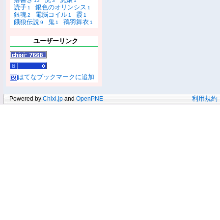
13
3
1
読子
銀色のオリンシス
1
1
銀魂
電脳コイル
霞
2
1
1
餓狼伝説
鬼
鴇羽舞衣
9
1
1
ユーザーリンク
はてなブックマークに追加
Powered by
Chixi.jp
and
OpenPNE
利用規約