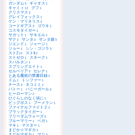
ガンダム
ギャオス
5
1
キャミィ
グフ
12
1
クリスマス
3
グレイフォックス
1
ケン・マリネリス
2
コードギアス
ゴウキ
3
1
コスモタイガー
1
サガット
サキエル
1
1
ザク
サンタ
サンタ娘
2
2
5
ジエンド
ジャージ
1
1
ジョー
シン・ゴジラ
1
3
スト2
ストⅡ
12
2
ストゼロ
スネーク
1
1
スパルタン
1
スプリングエイト
1
セルベリア
セレナ
3
1
とある魔術の禁書目録
2
ドム
トンファー
1
1
ナース
ネコミミ
4
2
バトー
バニーガール
1
3
ヒーローマン
2
ひぐらしのなく頃に
1
ビッグボス
ブーメラン
1
1
ファイナルファイト２
2
ブラックタイガー
1
フリーダムウォーズ
3
ブルーマリー
ベガ
1
1
マキ
マスター
1
1
まどか☆マギカ
2
まどかマギカ
マリ
1
3