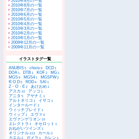
2010年9月の一覧
2010年8月の一覧
2010年7月の一覧
2010年6月の一覧
2010年5月の一覧
2010年4月の一覧
2010年3月の一覧
2010年2月の一覧
2010年1月の一覧
2009年12月の一覧
2009年11月の一覧
イラストタグ一覧
ANUBIS
chixis
DCD
5
6
1
DOA
DTB
KOF
MG
1
1
2
1
MGS
MGS4
MGSPW
8
1
2
R.O.D
ROD
SAI
5
4
1
Z・O・E
あけおめ
2
1
アスカ
アッコ
10
1
アニタ
アヤナミ
5
1
アルトネリコ
イサコ
1
1
インタールード
2
ウィッチブレイド
1
ウィップ
エヴァ
1
4
エヴァンゲリオン
10
エレクトラ
オセロット
1
1
おねがいツインズ
1
オリジナル
カール
223
2
カエル
ガメラ
カレン
2
1
1