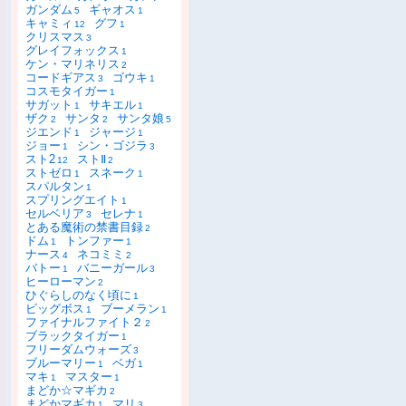
ガンダム
ギャオス
5
1
キャミィ
グフ
12
1
クリスマス
3
グレイフォックス
1
ケン・マリネリス
2
コードギアス
ゴウキ
3
1
コスモタイガー
1
サガット
サキエル
1
1
ザク
サンタ
サンタ娘
2
2
5
ジエンド
ジャージ
1
1
ジョー
シン・ゴジラ
1
3
スト2
ストⅡ
12
2
ストゼロ
スネーク
1
1
スパルタン
1
スプリングエイト
1
セルベリア
セレナ
3
1
とある魔術の禁書目録
2
ドム
トンファー
1
1
ナース
ネコミミ
4
2
バトー
バニーガール
1
3
ヒーローマン
2
ひぐらしのなく頃に
1
ビッグボス
ブーメラン
1
1
ファイナルファイト２
2
ブラックタイガー
1
フリーダムウォーズ
3
ブルーマリー
ベガ
1
1
マキ
マスター
1
1
まどか☆マギカ
2
まどかマギカ
マリ
1
3