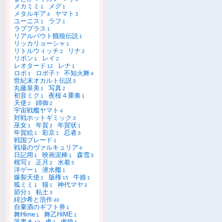
メカミミ
メグ
1
1
メタルギア
ヤマト
4
3
ユーニス
ラフ
1
1
ラブプラス
1
リアルバウト餓狼伝説
1
リッカリョーシャ
1
リトルウィッチ
リナ
2
2
リボン
レイ
1
2
レオタード
レナ
12
1
ロボ
ロボ子
不知火舞
1
7
4
世紀末オカルト伝説
3
丸藤泉美
写真
1
2
初音ミク
夜桜４重奏
1
1
天使
姉御
2
2
宇宙戦艦ヤマト
4
対戦ホットギミック
3
巫女
年賀
年賀状
1
2
1
年賀絵
彩京
忍者
1
1
3
戦国ブレード
1
戦場のヴァルキュリア
4
日記用
映画泥棒
森雪
1
1
3
模写
正月
水着
2
2
5
洋ゲー
潜水艦
1
1
爆裂天使
版権
牛娘
1
15
1
狐ミミ
猫
神代マヤ
1
1
3
節分
粘土
1
3
緋沙希と浩作
40
自棄酒のギフト券
1
舞Hime
舞乙HiME
1
1
落書き
虎
虎娘