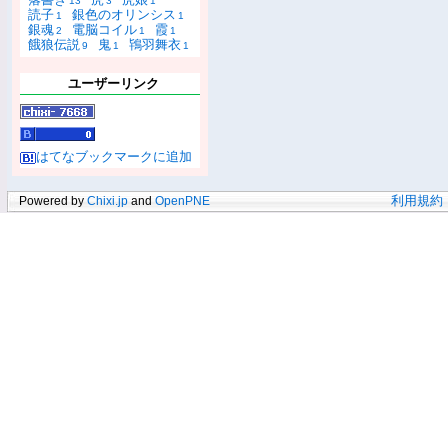
13
3
1
読子
銀色のオリンシス
1
1
銀魂
電脳コイル
霞
2
1
1
餓狼伝説
鬼
鴇羽舞衣
9
1
1
ユーザーリンク
はてなブックマークに追加
Powered by
Chixi.jp
and
OpenPNE
利用規約