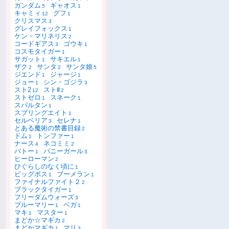
ガンダム
ギャオス
5
1
キャミィ
グフ
12
1
クリスマス
3
グレイフォックス
1
ケン・マリネリス
2
コードギアス
ゴウキ
3
1
コスモタイガー
1
サガット
サキエル
1
1
ザク
サンタ
サンタ娘
2
2
5
ジエンド
ジャージ
1
1
ジョー
シン・ゴジラ
1
3
スト2
ストⅡ
12
2
ストゼロ
スネーク
1
1
スパルタン
1
スプリングエイト
1
セルベリア
セレナ
3
1
とある魔術の禁書目録
2
ドム
トンファー
1
1
ナース
ネコミミ
4
2
バトー
バニーガール
1
3
ヒーローマン
2
ひぐらしのなく頃に
1
ビッグボス
ブーメラン
1
1
ファイナルファイト２
2
ブラックタイガー
1
フリーダムウォーズ
3
ブルーマリー
ベガ
1
1
マキ
マスター
1
1
まどか☆マギカ
2
まどかマギカ
マリ
1
3