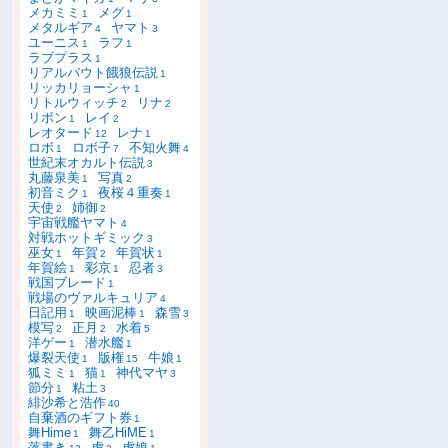
メカミミ
メグ
1
1
メタルギア
ヤマト
4
3
ユーニス
ラフ
1
1
ラブプラス
1
リアルバウト餓狼伝説
1
リッカリョーシャ
1
リトルウィッチ
リナ
2
2
リボン
レイ
1
2
レオタード
レナ
12
1
ロボ
ロボ子
不知火舞
1
7
4
世紀末オカルト伝説
3
丸藤泉美
写真
1
2
初音ミク
夜桜４重奏
1
1
天使
姉御
2
2
宇宙戦艦ヤマト
4
対戦ホットギミック
3
巫女
年賀
年賀状
1
2
1
年賀絵
彩京
忍者
1
1
3
戦国ブレード
1
戦場のヴァルキュリア
4
日記用
映画泥棒
森雪
1
1
3
模写
正月
水着
2
2
5
洋ゲー
潜水艦
1
1
爆裂天使
版権
牛娘
1
15
1
狐ミミ
猫
神代マヤ
1
1
3
節分
粘土
1
3
緋沙希と浩作
40
自棄酒のギフト券
1
舞Hime
舞乙HiME
1
1
落書き
虎
虎娘