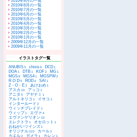
2010年9月の一覧
2010年8月の一覧
2010年7月の一覧
2010年6月の一覧
2010年5月の一覧
2010年4月の一覧
2010年3月の一覧
2010年2月の一覧
2010年1月の一覧
2009年12月の一覧
2009年11月の一覧
イラストタグ一覧
ANUBIS
chixis
DCD
5
6
1
DOA
DTB
KOF
MG
1
1
2
1
MGS
MGS4
MGSPW
8
1
2
R.O.D
ROD
SAI
5
4
1
Z・O・E
あけおめ
2
1
アスカ
アッコ
10
1
アニタ
アヤナミ
5
1
アルトネリコ
イサコ
1
1
インタールード
2
ウィッチブレイド
1
ウィップ
エヴァ
1
4
エヴァンゲリオン
10
エレクトラ
オセロット
1
1
おねがいツインズ
1
オリジナル
カール
223
2
カエル
ガメラ
カレン
2
1
1