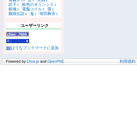
13
3
1
読子
銀色のオリンシス
1
1
銀魂
電脳コイル
霞
2
1
1
餓狼伝説
鬼
鴇羽舞衣
9
1
1
ユーザーリンク
はてなブックマークに追加
Powered by
Chixi.jp
and
OpenPNE
利用規約