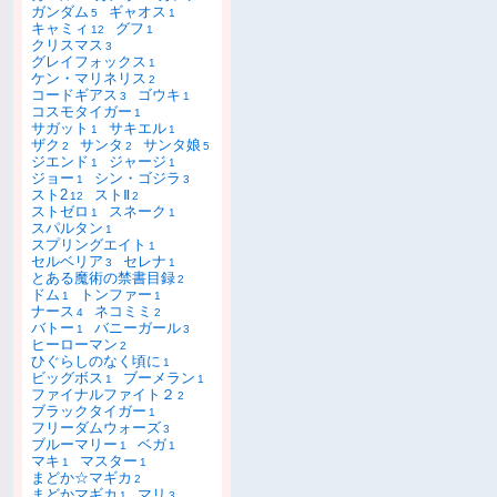
ガンダム
ギャオス
5
1
キャミィ
グフ
12
1
クリスマス
3
グレイフォックス
1
ケン・マリネリス
2
コードギアス
ゴウキ
3
1
コスモタイガー
1
サガット
サキエル
1
1
ザク
サンタ
サンタ娘
2
2
5
ジエンド
ジャージ
1
1
ジョー
シン・ゴジラ
1
3
スト2
ストⅡ
12
2
ストゼロ
スネーク
1
1
スパルタン
1
スプリングエイト
1
セルベリア
セレナ
3
1
とある魔術の禁書目録
2
ドム
トンファー
1
1
ナース
ネコミミ
4
2
バトー
バニーガール
1
3
ヒーローマン
2
ひぐらしのなく頃に
1
ビッグボス
ブーメラン
1
1
ファイナルファイト２
2
ブラックタイガー
1
フリーダムウォーズ
3
ブルーマリー
ベガ
1
1
マキ
マスター
1
1
まどか☆マギカ
2
まどかマギカ
マリ
1
3