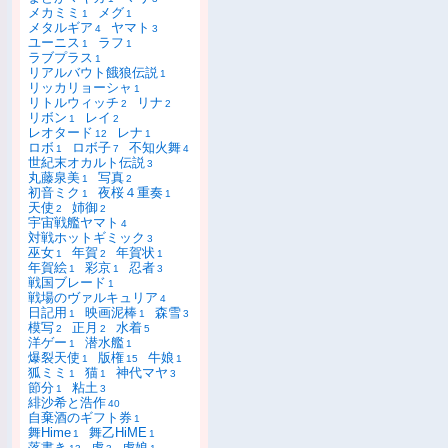
メカミミ
メグ
1
1
メタルギア
ヤマト
4
3
ユーニス
ラフ
1
1
ラブプラス
1
リアルバウト餓狼伝説
1
リッカリョーシャ
1
リトルウィッチ
リナ
2
2
リボン
レイ
1
2
レオタード
レナ
12
1
ロボ
ロボ子
不知火舞
1
7
4
世紀末オカルト伝説
3
丸藤泉美
写真
1
2
初音ミク
夜桜４重奏
1
1
天使
姉御
2
2
宇宙戦艦ヤマト
4
対戦ホットギミック
3
巫女
年賀
年賀状
1
2
1
年賀絵
彩京
忍者
1
1
3
戦国ブレード
1
戦場のヴァルキュリア
4
日記用
映画泥棒
森雪
1
1
3
模写
正月
水着
2
2
5
洋ゲー
潜水艦
1
1
爆裂天使
版権
牛娘
1
15
1
狐ミミ
猫
神代マヤ
1
1
3
節分
粘土
1
3
緋沙希と浩作
40
自棄酒のギフト券
1
舞Hime
舞乙HiME
1
1
落書き
虎
虎娘