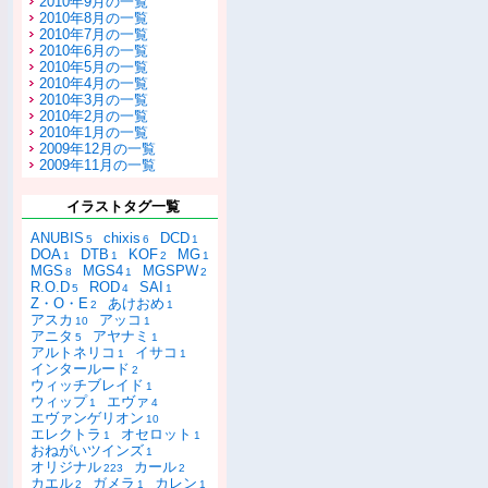
2010年9月の一覧
2010年8月の一覧
2010年7月の一覧
2010年6月の一覧
2010年5月の一覧
2010年4月の一覧
2010年3月の一覧
2010年2月の一覧
2010年1月の一覧
2009年12月の一覧
2009年11月の一覧
イラストタグ一覧
ANUBIS
chixis
DCD
5
6
1
DOA
DTB
KOF
MG
1
1
2
1
MGS
MGS4
MGSPW
8
1
2
R.O.D
ROD
SAI
5
4
1
Z・O・E
あけおめ
2
1
アスカ
アッコ
10
1
アニタ
アヤナミ
5
1
アルトネリコ
イサコ
1
1
インタールード
2
ウィッチブレイド
1
ウィップ
エヴァ
1
4
エヴァンゲリオン
10
エレクトラ
オセロット
1
1
おねがいツインズ
1
オリジナル
カール
223
2
カエル
ガメラ
カレン
2
1
1