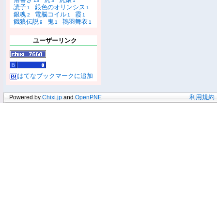
13
3
1
読子
銀色のオリンシス
1
1
銀魂
電脳コイル
霞
2
1
1
餓狼伝説
鬼
鴇羽舞衣
9
1
1
ユーザーリンク
はてなブックマークに追加
Powered by
Chixi.jp
and
OpenPNE
利用規約