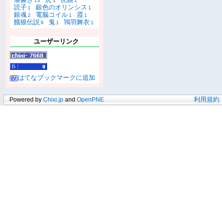
13
3
1
読子
銀色のオリンシス
1
1
銀魂
電脳コイル
霞
2
1
1
餓狼伝説
鬼
鴇羽舞衣
9
1
1
ユーザーリンク
はてなブックマークに追加
Powered by
Chixi.jp
and
OpenPNE
利用規約