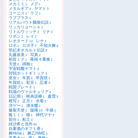
メカミミ
メグ
1
1
メタルギア
ヤマト
4
3
ユーニス
ラフ
1
1
ラブプラス
1
リアルバウト餓狼伝説
1
リッカリョーシャ
1
リトルウィッチ
リナ
2
2
リボン
レイ
1
2
レオタード
レナ
12
1
ロボ
ロボ子
不知火舞
1
7
4
世紀末オカルト伝説
3
丸藤泉美
写真
1
2
初音ミク
夜桜４重奏
1
1
天使
姉御
2
2
宇宙戦艦ヤマト
4
対戦ホットギミック
3
巫女
年賀
年賀状
1
2
1
年賀絵
彩京
忍者
1
1
3
戦国ブレード
1
戦場のヴァルキュリア
4
日記用
映画泥棒
森雪
1
1
3
模写
正月
水着
2
2
5
洋ゲー
潜水艦
1
1
爆裂天使
版権
牛娘
1
15
1
狐ミミ
猫
神代マヤ
1
1
3
節分
粘土
1
3
緋沙希と浩作
40
自棄酒のギフト券
1
舞Hime
舞乙HiME
1
1
落書き
虎
虎娘