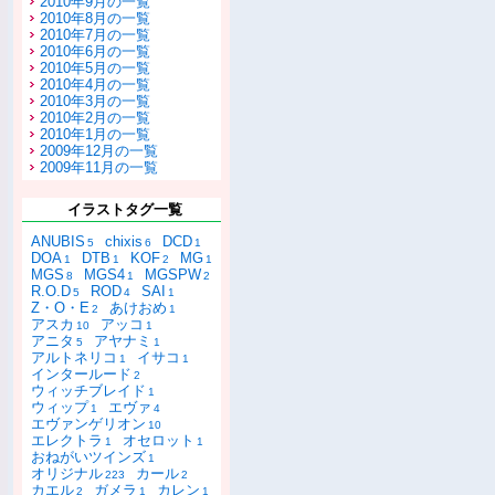
2010年9月の一覧
2010年8月の一覧
2010年7月の一覧
2010年6月の一覧
2010年5月の一覧
2010年4月の一覧
2010年3月の一覧
2010年2月の一覧
2010年1月の一覧
2009年12月の一覧
2009年11月の一覧
イラストタグ一覧
ANUBIS
chixis
DCD
5
6
1
DOA
DTB
KOF
MG
1
1
2
1
MGS
MGS4
MGSPW
8
1
2
R.O.D
ROD
SAI
5
4
1
Z・O・E
あけおめ
2
1
アスカ
アッコ
10
1
アニタ
アヤナミ
5
1
アルトネリコ
イサコ
1
1
インタールード
2
ウィッチブレイド
1
ウィップ
エヴァ
1
4
エヴァンゲリオン
10
エレクトラ
オセロット
1
1
おねがいツインズ
1
オリジナル
カール
223
2
カエル
ガメラ
カレン
2
1
1