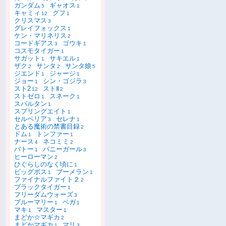
ガンダム
ギャオス
5
1
キャミィ
グフ
12
1
クリスマス
3
グレイフォックス
1
ケン・マリネリス
2
コードギアス
ゴウキ
3
1
コスモタイガー
1
サガット
サキエル
1
1
ザク
サンタ
サンタ娘
2
2
5
ジエンド
ジャージ
1
1
ジョー
シン・ゴジラ
1
3
スト2
ストⅡ
12
2
ストゼロ
スネーク
1
1
スパルタン
1
スプリングエイト
1
セルベリア
セレナ
3
1
とある魔術の禁書目録
2
ドム
トンファー
1
1
ナース
ネコミミ
4
2
バトー
バニーガール
1
3
ヒーローマン
2
ひぐらしのなく頃に
1
ビッグボス
ブーメラン
1
1
ファイナルファイト２
2
ブラックタイガー
1
フリーダムウォーズ
3
ブルーマリー
ベガ
1
1
マキ
マスター
1
1
まどか☆マギカ
2
まどかマギカ
マリ
1
3