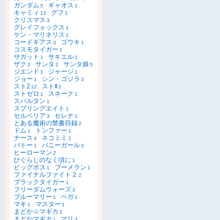
ガンダム
ギャオス
5
1
キャミィ
グフ
12
1
クリスマス
3
グレイフォックス
1
ケン・マリネリス
2
コードギアス
ゴウキ
3
1
コスモタイガー
1
サガット
サキエル
1
1
ザク
サンタ
サンタ娘
2
2
5
ジエンド
ジャージ
1
1
ジョー
シン・ゴジラ
1
3
スト2
ストⅡ
12
2
ストゼロ
スネーク
1
1
スパルタン
1
スプリングエイト
1
セルベリア
セレナ
3
1
とある魔術の禁書目録
2
ドム
トンファー
1
1
ナース
ネコミミ
4
2
バトー
バニーガール
1
3
ヒーローマン
2
ひぐらしのなく頃に
1
ビッグボス
ブーメラン
1
1
ファイナルファイト２
2
ブラックタイガー
1
フリーダムウォーズ
3
ブルーマリー
ベガ
1
1
マキ
マスター
1
1
まどか☆マギカ
2
まどかマギカ
マリ
1
3