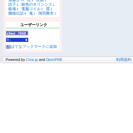
13
3
1
読子
銀色のオリンシス
1
1
銀魂
電脳コイル
霞
2
1
1
餓狼伝説
鬼
鴇羽舞衣
9
1
1
ユーザーリンク
はてなブックマークに追加
Powered by
Chixi.jp
and
OpenPNE
利用規約