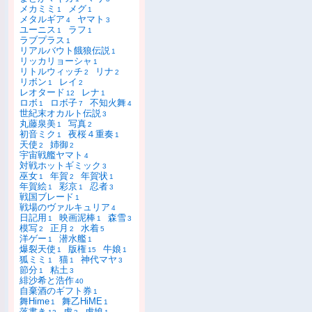
メカミミ
メグ
1
1
メタルギア
ヤマト
4
3
ユーニス
ラフ
1
1
ラブプラス
1
リアルバウト餓狼伝説
1
リッカリョーシャ
1
リトルウィッチ
リナ
2
2
リボン
レイ
1
2
レオタード
レナ
12
1
ロボ
ロボ子
不知火舞
1
7
4
世紀末オカルト伝説
3
丸藤泉美
写真
1
2
初音ミク
夜桜４重奏
1
1
天使
姉御
2
2
宇宙戦艦ヤマト
4
対戦ホットギミック
3
巫女
年賀
年賀状
1
2
1
年賀絵
彩京
忍者
1
1
3
戦国ブレード
1
戦場のヴァルキュリア
4
日記用
映画泥棒
森雪
1
1
3
模写
正月
水着
2
2
5
洋ゲー
潜水艦
1
1
爆裂天使
版権
牛娘
1
15
1
狐ミミ
猫
神代マヤ
1
1
3
節分
粘土
1
3
緋沙希と浩作
40
自棄酒のギフト券
1
舞Hime
舞乙HiME
1
1
落書き
虎
虎娘