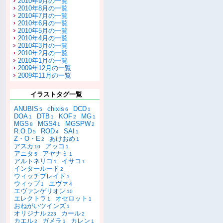
2010年9月の一覧
2010年8月の一覧
2010年7月の一覧
2010年6月の一覧
2010年5月の一覧
2010年4月の一覧
2010年3月の一覧
2010年2月の一覧
2010年1月の一覧
2009年12月の一覧
2009年11月の一覧
イラストタグ一覧
ANUBIS
chixis
DCD
5
6
1
DOA
DTB
KOF
MG
1
1
2
1
MGS
MGS4
MGSPW
8
1
2
R.O.D
ROD
SAI
5
4
1
Z・O・E
あけおめ
2
1
アスカ
アッコ
10
1
アニタ
アヤナミ
5
1
アルトネリコ
イサコ
1
1
インタールード
2
ウィッチブレイド
1
ウィップ
エヴァ
1
4
エヴァンゲリオン
10
エレクトラ
オセロット
1
1
おねがいツインズ
1
オリジナル
カール
223
2
カエル
ガメラ
カレン
2
1
1