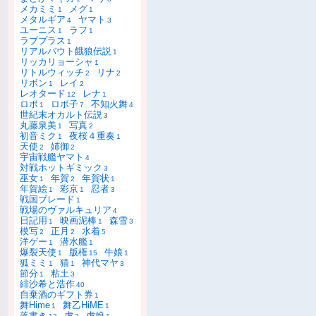
メカミミ
メグ
1
1
メタルギア
ヤマト
4
3
ユーニス
ラフ
1
1
ラブプラス
1
リアルバウト餓狼伝説
1
リッカリョーシャ
1
リトルウィッチ
リナ
2
2
リボン
レイ
1
2
レオタード
レナ
12
1
ロボ
ロボ子
不知火舞
1
7
4
世紀末オカルト伝説
3
丸藤泉美
写真
1
2
初音ミク
夜桜４重奏
1
1
天使
姉御
2
2
宇宙戦艦ヤマト
4
対戦ホットギミック
3
巫女
年賀
年賀状
1
2
1
年賀絵
彩京
忍者
1
1
3
戦国ブレード
1
戦場のヴァルキュリア
4
日記用
映画泥棒
森雪
1
1
3
模写
正月
水着
2
2
5
洋ゲー
潜水艦
1
1
爆裂天使
版権
牛娘
1
15
1
狐ミミ
猫
神代マヤ
1
1
3
節分
粘土
1
3
緋沙希と浩作
40
自棄酒のギフト券
1
舞Hime
舞乙HiME
1
1
落書き
虎
虎娘