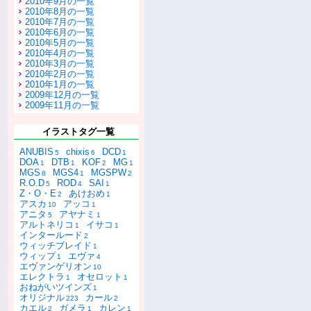
2010年9月の一覧
2010年8月の一覧
2010年7月の一覧
2010年6月の一覧
2010年5月の一覧
2010年4月の一覧
2010年3月の一覧
2010年2月の一覧
2010年1月の一覧
2009年12月の一覧
2009年11月の一覧
イラストタグ一覧
ANUBIS
chixis
DCD
5
6
1
DOA
DTB
KOF
MG
1
1
2
1
MGS
MGS4
MGSPW
8
1
2
R.O.D
ROD
SAI
5
4
1
Z・O・E
あけおめ
2
1
アスカ
アッコ
10
1
アニタ
アヤナミ
5
1
アルトネリコ
イサコ
1
1
インタールード
2
ウィッチブレイド
1
ウィップ
エヴァ
1
4
エヴァンゲリオン
10
エレクトラ
オセロット
1
1
おねがいツインズ
1
オリジナル
カール
223
2
カエル
ガメラ
カレン
2
1
1