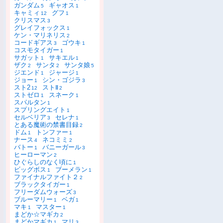
ガンダム
ギャオス
5
1
キャミィ
グフ
12
1
クリスマス
3
グレイフォックス
1
ケン・マリネリス
2
コードギアス
ゴウキ
3
1
コスモタイガー
1
サガット
サキエル
1
1
ザク
サンタ
サンタ娘
2
2
5
ジエンド
ジャージ
1
1
ジョー
シン・ゴジラ
1
3
スト2
ストⅡ
12
2
ストゼロ
スネーク
1
1
スパルタン
1
スプリングエイト
1
セルベリア
セレナ
3
1
とある魔術の禁書目録
2
ドム
トンファー
1
1
ナース
ネコミミ
4
2
バトー
バニーガール
1
3
ヒーローマン
2
ひぐらしのなく頃に
1
ビッグボス
ブーメラン
1
1
ファイナルファイト２
2
ブラックタイガー
1
フリーダムウォーズ
3
ブルーマリー
ベガ
1
1
マキ
マスター
1
1
まどか☆マギカ
2
まどかマギカ
マリ
1
3