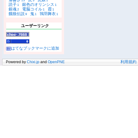
13
3
1
読子
銀色のオリンシス
1
1
銀魂
電脳コイル
霞
2
1
1
餓狼伝説
鬼
鴇羽舞衣
9
1
1
ユーザーリンク
はてなブックマークに追加
Powered by
Chixi.jp
and
OpenPNE
利用規約