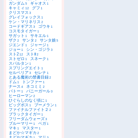
ガンダム
ギャオス
5
1
キャミィ
グフ
12
1
クリスマス
3
グレイフォックス
1
ケン・マリネリス
2
コードギアス
ゴウキ
3
1
コスモタイガー
1
サガット
サキエル
1
1
ザク
サンタ
サンタ娘
2
2
5
ジエンド
ジャージ
1
1
ジョー
シン・ゴジラ
1
3
スト2
ストⅡ
12
2
ストゼロ
スネーク
1
1
スパルタン
1
スプリングエイト
1
セルベリア
セレナ
3
1
とある魔術の禁書目録
2
ドム
トンファー
1
1
ナース
ネコミミ
4
2
バトー
バニーガール
1
3
ヒーローマン
2
ひぐらしのなく頃に
1
ビッグボス
ブーメラン
1
1
ファイナルファイト２
2
ブラックタイガー
1
フリーダムウォーズ
3
ブルーマリー
ベガ
1
1
マキ
マスター
1
1
まどか☆マギカ
2
まどかマギカ
マリ
1
3