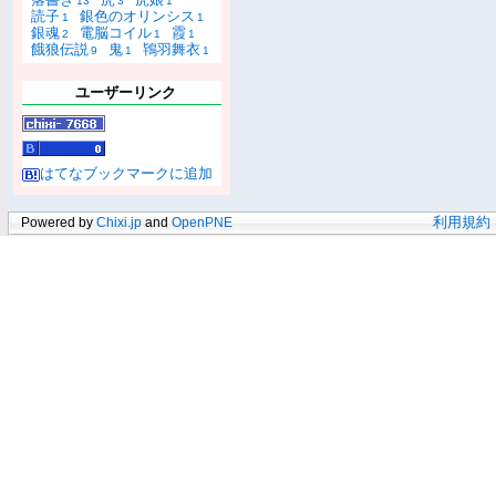
13
3
1
読子
銀色のオリンシス
1
1
銀魂
電脳コイル
霞
2
1
1
餓狼伝説
鬼
鴇羽舞衣
9
1
1
ユーザーリンク
はてなブックマークに追加
Powered by
Chixi.jp
and
OpenPNE
利用規約