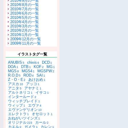
2010年9月の一覧
2010年8月の一覧
2010年7月の一覧
2010年6月の一覧
2010年5月の一覧
2010年4月の一覧
2010年3月の一覧
2010年2月の一覧
2010年1月の一覧
2009年12月の一覧
2009年11月の一覧
イラストタグ一覧
ANUBIS
chixis
DCD
5
6
1
DOA
DTB
KOF
MG
1
1
2
1
MGS
MGS4
MGSPW
8
1
2
R.O.D
ROD
SAI
5
4
1
Z・O・E
あけおめ
2
1
アスカ
アッコ
10
1
アニタ
アヤナミ
5
1
アルトネリコ
イサコ
1
1
インタールード
2
ウィッチブレイド
1
ウィップ
エヴァ
1
4
エヴァンゲリオン
10
エレクトラ
オセロット
1
1
おねがいツインズ
1
オリジナル
カール
223
2
カエル
ガメラ
カレン
2
1
1