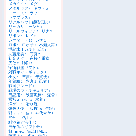
メカミミ
メグ
1
1
メタルギア
ヤマト
4
3
ユーニス
ラフ
1
1
ラブプラス
1
リアルバウト餓狼伝説
1
リッカリョーシャ
1
リトルウィッチ
リナ
2
2
リボン
レイ
1
2
レオタード
レナ
12
1
ロボ
ロボ子
不知火舞
1
7
4
世紀末オカルト伝説
3
丸藤泉美
写真
1
2
初音ミク
夜桜４重奏
1
1
天使
姉御
2
2
宇宙戦艦ヤマト
4
対戦ホットギミック
3
巫女
年賀
年賀状
1
2
1
年賀絵
彩京
忍者
1
1
3
戦国ブレード
1
戦場のヴァルキュリア
4
日記用
映画泥棒
森雪
1
1
3
模写
正月
水着
2
2
5
洋ゲー
潜水艦
1
1
爆裂天使
版権
牛娘
1
15
1
狐ミミ
猫
神代マヤ
1
1
3
節分
粘土
1
3
緋沙希と浩作
40
自棄酒のギフト券
1
舞Hime
舞乙HiME
1
1
落書き
虎
虎娘