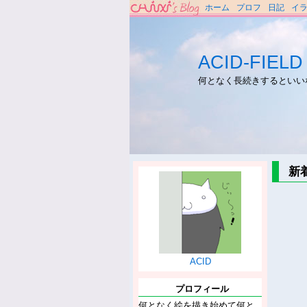
ホーム
プロフ
日記
イ
ACID-FIELD
何となく長続きするといい
新
ACID
プロフィール
何となく絵を描き始めて何と