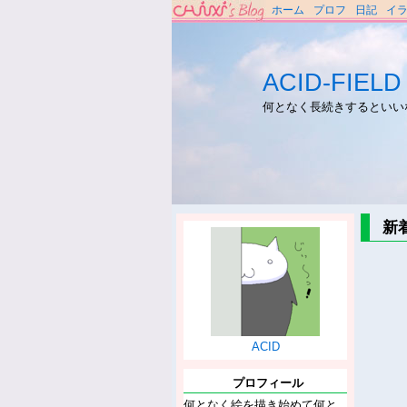
ホーム
プロフ
日記
イ
ACID-FIELD
何となく長続きするといい
新
ACID
プロフィール
何となく絵を描き始めて何と