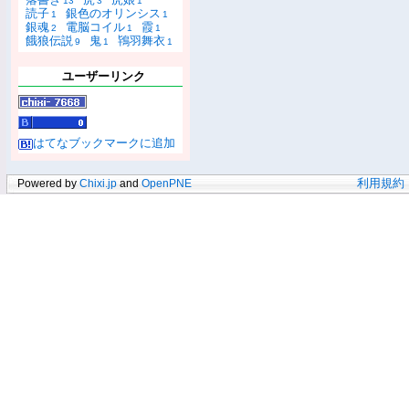
13
3
1
読子
銀色のオリンシス
1
1
銀魂
電脳コイル
霞
2
1
1
餓狼伝説
鬼
鴇羽舞衣
9
1
1
ユーザーリンク
はてなブックマークに追加
Powered by
Chixi.jp
and
OpenPNE
利用規約