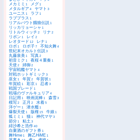
メカミミ
メグ
1
1
メタルギア
ヤマト
4
3
ユーニス
ラフ
1
1
ラブプラス
1
リアルバウト餓狼伝説
1
リッカリョーシャ
1
リトルウィッチ
リナ
2
2
リボン
レイ
1
2
レオタード
レナ
12
1
ロボ
ロボ子
不知火舞
1
7
4
世紀末オカルト伝説
3
丸藤泉美
写真
1
2
初音ミク
夜桜４重奏
1
1
天使
姉御
2
2
宇宙戦艦ヤマト
4
対戦ホットギミック
3
巫女
年賀
年賀状
1
2
1
年賀絵
彩京
忍者
1
1
3
戦国ブレード
1
戦場のヴァルキュリア
4
日記用
映画泥棒
森雪
1
1
3
模写
正月
水着
2
2
5
洋ゲー
潜水艦
1
1
爆裂天使
版権
牛娘
1
15
1
狐ミミ
猫
神代マヤ
1
1
3
節分
粘土
1
3
緋沙希と浩作
40
自棄酒のギフト券
1
舞Hime
舞乙HiME
1
1
落書き
虎
虎娘