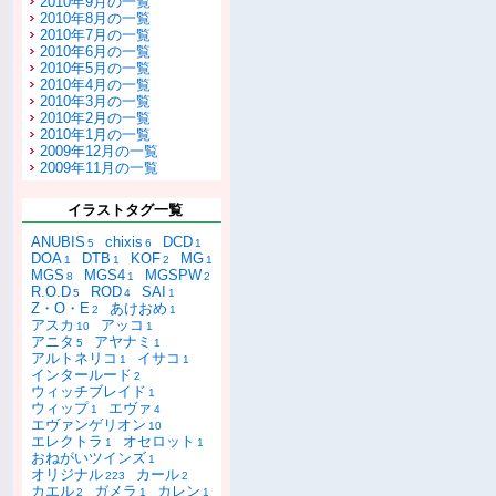
2010年9月の一覧
2010年8月の一覧
2010年7月の一覧
2010年6月の一覧
2010年5月の一覧
2010年4月の一覧
2010年3月の一覧
2010年2月の一覧
2010年1月の一覧
2009年12月の一覧
2009年11月の一覧
イラストタグ一覧
ANUBIS
chixis
DCD
5
6
1
DOA
DTB
KOF
MG
1
1
2
1
MGS
MGS4
MGSPW
8
1
2
R.O.D
ROD
SAI
5
4
1
Z・O・E
あけおめ
2
1
アスカ
アッコ
10
1
アニタ
アヤナミ
5
1
アルトネリコ
イサコ
1
1
インタールード
2
ウィッチブレイド
1
ウィップ
エヴァ
1
4
エヴァンゲリオン
10
エレクトラ
オセロット
1
1
おねがいツインズ
1
オリジナル
カール
223
2
カエル
ガメラ
カレン
2
1
1