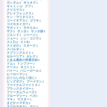
ガンダム
ギャオス
5
1
キャミィ
グフ
12
1
クリスマス
3
グレイフォックス
1
ケン・マリネリス
2
コードギアス
ゴウキ
3
1
コスモタイガー
1
サガット
サキエル
1
1
ザク
サンタ
サンタ娘
2
2
5
ジエンド
ジャージ
1
1
ジョー
シン・ゴジラ
1
3
スト2
ストⅡ
12
2
ストゼロ
スネーク
1
1
スパルタン
1
スプリングエイト
1
セルベリア
セレナ
3
1
とある魔術の禁書目録
2
ドム
トンファー
1
1
ナース
ネコミミ
4
2
バトー
バニーガール
1
3
ヒーローマン
2
ひぐらしのなく頃に
1
ビッグボス
ブーメラン
1
1
ファイナルファイト２
2
ブラックタイガー
1
フリーダムウォーズ
3
ブルーマリー
ベガ
1
1
マキ
マスター
1
1
まどか☆マギカ
2
まどかマギカ
マリ
1
3