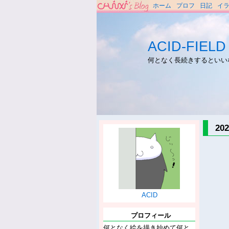
ホーム
プロフ
日記
イ
ACID-FIELD
何となく長続きするといい
2
ACID
プロフィール
何となく絵を描き始めて何と