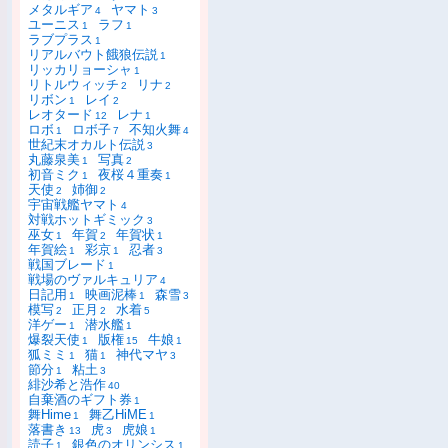
メタルギア
ヤマト
4
3
ユーニス
ラフ
1
1
ラブプラス
1
リアルバウト餓狼伝説
1
リッカリョーシャ
1
リトルウィッチ
リナ
2
2
リボン
レイ
1
2
レオタード
レナ
12
1
ロボ
ロボ子
不知火舞
1
7
4
世紀末オカルト伝説
3
丸藤泉美
写真
1
2
初音ミク
夜桜４重奏
1
1
天使
姉御
2
2
宇宙戦艦ヤマト
4
対戦ホットギミック
3
巫女
年賀
年賀状
1
2
1
年賀絵
彩京
忍者
1
1
3
戦国ブレード
1
戦場のヴァルキュリア
4
日記用
映画泥棒
森雪
1
1
3
模写
正月
水着
2
2
5
洋ゲー
潜水艦
1
1
爆裂天使
版権
牛娘
1
15
1
狐ミミ
猫
神代マヤ
1
1
3
節分
粘土
1
3
緋沙希と浩作
40
自棄酒のギフト券
1
舞Hime
舞乙HiME
1
1
落書き
虎
虎娘
13
3
1
読子
銀色のオリンシス
1
1