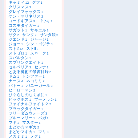
キャミィ
グフ
12
1
クリスマス
3
グレイフォックス
1
ケン・マリネリス
2
コードギアス
ゴウキ
3
1
コスモタイガー
1
サガット
サキエル
1
1
ザク
サンタ
サンタ娘
2
2
5
ジエンド
ジャージ
1
1
ジョー
シン・ゴジラ
1
3
スト2
ストⅡ
12
2
ストゼロ
スネーク
1
1
スパルタン
1
スプリングエイト
1
セルベリア
セレナ
3
1
とある魔術の禁書目録
2
ドム
トンファー
1
1
ナース
ネコミミ
4
2
バトー
バニーガール
1
3
ヒーローマン
2
ひぐらしのなく頃に
1
ビッグボス
ブーメラン
1
1
ファイナルファイト２
2
ブラックタイガー
1
フリーダムウォーズ
3
ブルーマリー
ベガ
1
1
マキ
マスター
1
1
まどか☆マギカ
2
まどかマギカ
マリ
1
3
メカミミ
メグ
1
1