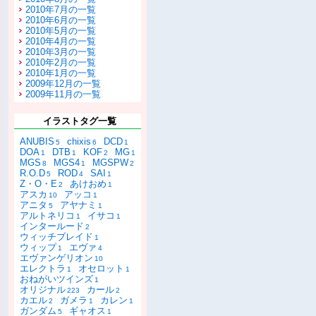
2010年7月の一覧
2010年6月の一覧
2010年5月の一覧
2010年4月の一覧
2010年3月の一覧
2010年2月の一覧
2010年1月の一覧
2009年12月の一覧
2009年11月の一覧
イラストタグ一覧
ANUBIS
chixis
DCD
5
6
1
DOA
DTB
KOF
MG
1
1
2
1
MGS
MGS4
MGSPW
8
1
2
R.O.D
ROD
SAI
5
4
1
Z・O・E
あけおめ
2
1
アスカ
アッコ
10
1
アニタ
アヤナミ
5
1
アルトネリコ
イサコ
1
1
インタールード
2
ウィッチブレイド
1
ウィップ
エヴァ
1
4
エヴァンゲリオン
10
エレクトラ
オセロット
1
1
おねがいツインズ
1
オリジナル
カール
223
2
カエル
ガメラ
カレン
2
1
1
ガンダム
ギャオス
5
1