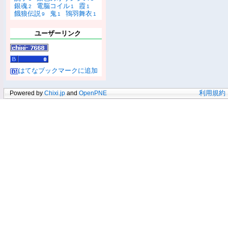
銀魂
電脳コイル
霞
2
1
1
餓狼伝説
鬼
鴇羽舞衣
9
1
1
ユーザーリンク
はてなブックマークに追加
Powered by
Chixi.jp
and
OpenPNE
利用規約