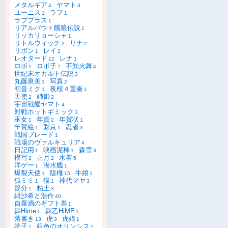
メタルギア
ヤマト
4
3
ユーニス
ラフ
1
1
ラブプラス
1
リアルバウト餓狼伝説
1
リッカリョーシャ
1
リトルウィッチ
リナ
2
2
リボン
レイ
1
2
レオタード
レナ
12
1
ロボ
ロボ子
不知火舞
1
7
4
世紀末オカルト伝説
3
丸藤泉美
写真
1
2
初音ミク
夜桜４重奏
1
1
天使
姉御
2
2
宇宙戦艦ヤマト
4
対戦ホットギミック
3
巫女
年賀
年賀状
1
2
1
年賀絵
彩京
忍者
1
1
3
戦国ブレード
1
戦場のヴァルキュリア
4
日記用
映画泥棒
森雪
1
1
3
模写
正月
水着
2
2
5
洋ゲー
潜水艦
1
1
爆裂天使
版権
牛娘
1
15
1
狐ミミ
猫
神代マヤ
1
1
3
節分
粘土
1
3
緋沙希と浩作
40
自棄酒のギフト券
1
舞Hime
舞乙HiME
1
1
落書き
虎
虎娘
13
3
1
読子
銀色のオリンシス
1
1