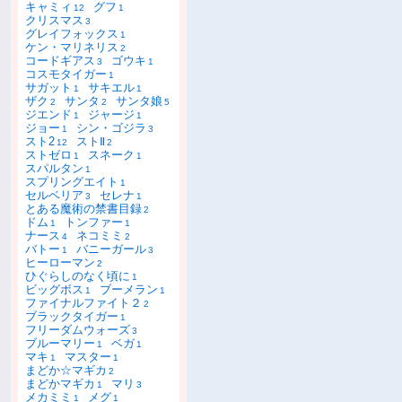
キャミィ
グフ
12
1
クリスマス
3
グレイフォックス
1
ケン・マリネリス
2
コードギアス
ゴウキ
3
1
コスモタイガー
1
サガット
サキエル
1
1
ザク
サンタ
サンタ娘
2
2
5
ジエンド
ジャージ
1
1
ジョー
シン・ゴジラ
1
3
スト2
ストⅡ
12
2
ストゼロ
スネーク
1
1
スパルタン
1
スプリングエイト
1
セルベリア
セレナ
3
1
とある魔術の禁書目録
2
ドム
トンファー
1
1
ナース
ネコミミ
4
2
バトー
バニーガール
1
3
ヒーローマン
2
ひぐらしのなく頃に
1
ビッグボス
ブーメラン
1
1
ファイナルファイト２
2
ブラックタイガー
1
フリーダムウォーズ
3
ブルーマリー
ベガ
1
1
マキ
マスター
1
1
まどか☆マギカ
2
まどかマギカ
マリ
1
3
メカミミ
メグ
1
1