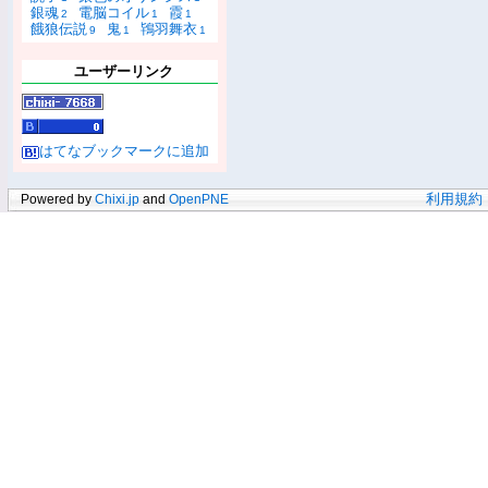
銀魂
電脳コイル
霞
2
1
1
餓狼伝説
鬼
鴇羽舞衣
9
1
1
ユーザーリンク
はてなブックマークに追加
Powered by
Chixi.jp
and
OpenPNE
利用規約