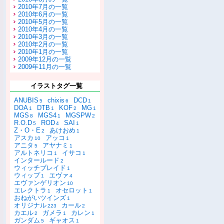
2010年7月の一覧
2010年6月の一覧
2010年5月の一覧
2010年4月の一覧
2010年3月の一覧
2010年2月の一覧
2010年1月の一覧
2009年12月の一覧
2009年11月の一覧
イラストタグ一覧
ANUBIS
chixis
DCD
5
6
1
DOA
DTB
KOF
MG
1
1
2
1
MGS
MGS4
MGSPW
8
1
2
R.O.D
ROD
SAI
5
4
1
Z・O・E
あけおめ
2
1
アスカ
アッコ
10
1
アニタ
アヤナミ
5
1
アルトネリコ
イサコ
1
1
インタールード
2
ウィッチブレイド
1
ウィップ
エヴァ
1
4
エヴァンゲリオン
10
エレクトラ
オセロット
1
1
おねがいツインズ
1
オリジナル
カール
223
2
カエル
ガメラ
カレン
2
1
1
ガンダム
ギャオス
5
1