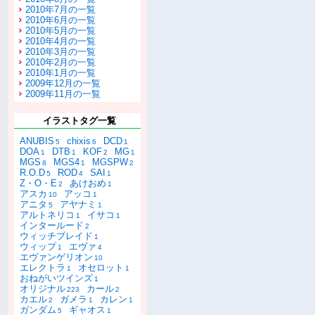
2010年7月の一覧
2010年6月の一覧
2010年5月の一覧
2010年4月の一覧
2010年3月の一覧
2010年2月の一覧
2010年1月の一覧
2009年12月の一覧
2009年11月の一覧
イラストタグ一覧
ANUBIS
chixis
DCD
5
6
1
DOA
DTB
KOF
MG
1
1
2
1
MGS
MGS4
MGSPW
8
1
2
R.O.D
ROD
SAI
5
4
1
Z・O・E
あけおめ
2
1
アスカ
アッコ
10
1
アニタ
アヤナミ
5
1
アルトネリコ
イサコ
1
1
インタールード
2
ウィッチブレイド
1
ウィップ
エヴァ
1
4
エヴァンゲリオン
10
エレクトラ
オセロット
1
1
おねがいツインズ
1
オリジナル
カール
223
2
カエル
ガメラ
カレン
2
1
1
ガンダム
ギャオス
5
1