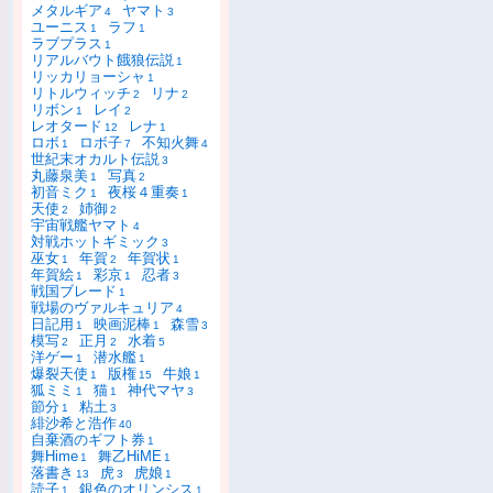
メタルギア
ヤマト
4
3
ユーニス
ラフ
1
1
ラブプラス
1
リアルバウト餓狼伝説
1
リッカリョーシャ
1
リトルウィッチ
リナ
2
2
リボン
レイ
1
2
レオタード
レナ
12
1
ロボ
ロボ子
不知火舞
1
7
4
世紀末オカルト伝説
3
丸藤泉美
写真
1
2
初音ミク
夜桜４重奏
1
1
天使
姉御
2
2
宇宙戦艦ヤマト
4
対戦ホットギミック
3
巫女
年賀
年賀状
1
2
1
年賀絵
彩京
忍者
1
1
3
戦国ブレード
1
戦場のヴァルキュリア
4
日記用
映画泥棒
森雪
1
1
3
模写
正月
水着
2
2
5
洋ゲー
潜水艦
1
1
爆裂天使
版権
牛娘
1
15
1
狐ミミ
猫
神代マヤ
1
1
3
節分
粘土
1
3
緋沙希と浩作
40
自棄酒のギフト券
1
舞Hime
舞乙HiME
1
1
落書き
虎
虎娘
13
3
1
読子
銀色のオリンシス
1
1