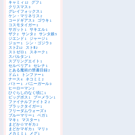
キャミィ
グフ
12
1
クリスマス
3
グレイフォックス
1
ケン・マリネリス
2
コードギアス
ゴウキ
3
1
コスモタイガー
1
サガット
サキエル
1
1
ザク
サンタ
サンタ娘
2
2
5
ジエンド
ジャージ
1
1
ジョー
シン・ゴジラ
1
3
スト2
ストⅡ
12
2
ストゼロ
スネーク
1
1
スパルタン
1
スプリングエイト
1
セルベリア
セレナ
3
1
とある魔術の禁書目録
2
ドム
トンファー
1
1
ナース
ネコミミ
4
2
バトー
バニーガール
1
3
ヒーローマン
2
ひぐらしのなく頃に
1
ビッグボス
ブーメラン
1
1
ファイナルファイト２
2
ブラックタイガー
1
フリーダムウォーズ
3
ブルーマリー
ベガ
1
1
マキ
マスター
1
1
まどか☆マギカ
2
まどかマギカ
マリ
1
3
メカミミ
メグ
1
1