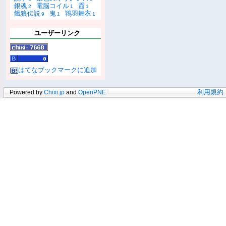
銀魂
電脳コイル
霞
2
1
1
餓狼伝説
鬼
鴇羽舞衣
9
1
1
ユーザーリンク
はてなブックマークに追加
Powered by
Chixi.jp
and
OpenPNE
利用規約