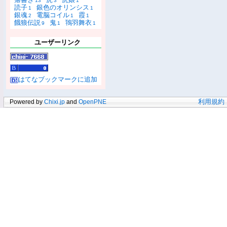
13
3
1
読子
銀色のオリンシス
1
1
銀魂
電脳コイル
霞
2
1
1
餓狼伝説
鬼
鴇羽舞衣
9
1
1
ユーザーリンク
はてなブックマークに追加
Powered by
Chixi.jp
and
OpenPNE
利用規約