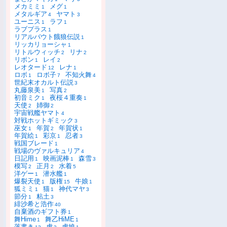
メカミミ
メグ
1
1
メタルギア
ヤマト
4
3
ユーニス
ラフ
1
1
ラブプラス
1
リアルバウト餓狼伝説
1
リッカリョーシャ
1
リトルウィッチ
リナ
2
2
リボン
レイ
1
2
レオタード
レナ
12
1
ロボ
ロボ子
不知火舞
1
7
4
世紀末オカルト伝説
3
丸藤泉美
写真
1
2
初音ミク
夜桜４重奏
1
1
天使
姉御
2
2
宇宙戦艦ヤマト
4
対戦ホットギミック
3
巫女
年賀
年賀状
1
2
1
年賀絵
彩京
忍者
1
1
3
戦国ブレード
1
戦場のヴァルキュリア
4
日記用
映画泥棒
森雪
1
1
3
模写
正月
水着
2
2
5
洋ゲー
潜水艦
1
1
爆裂天使
版権
牛娘
1
15
1
狐ミミ
猫
神代マヤ
1
1
3
節分
粘土
1
3
緋沙希と浩作
40
自棄酒のギフト券
1
舞Hime
舞乙HiME
1
1
落書き
虎
虎娘