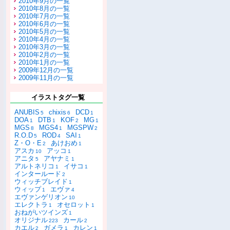
2010年9月の一覧
2010年8月の一覧
2010年7月の一覧
2010年6月の一覧
2010年5月の一覧
2010年4月の一覧
2010年3月の一覧
2010年2月の一覧
2010年1月の一覧
2009年12月の一覧
2009年11月の一覧
イラストタグ一覧
ANUBIS
chixis
DCD
5
6
1
DOA
DTB
KOF
MG
1
1
2
1
MGS
MGS4
MGSPW
8
1
2
R.O.D
ROD
SAI
5
4
1
Z・O・E
あけおめ
2
1
アスカ
アッコ
10
1
アニタ
アヤナミ
5
1
アルトネリコ
イサコ
1
1
インタールード
2
ウィッチブレイド
1
ウィップ
エヴァ
1
4
エヴァンゲリオン
10
エレクトラ
オセロット
1
1
おねがいツインズ
1
オリジナル
カール
223
2
カエル
ガメラ
カレン
2
1
1