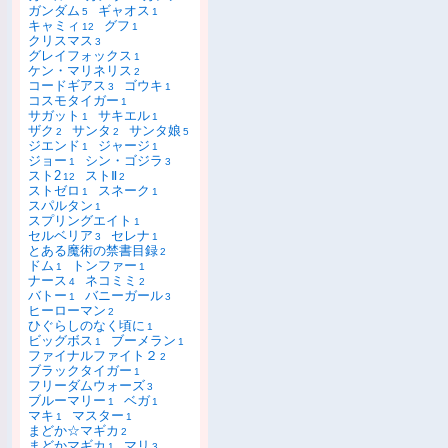
ガンダム
ギャオス
5
1
キャミィ
グフ
12
1
クリスマス
3
グレイフォックス
1
ケン・マリネリス
2
コードギアス
ゴウキ
3
1
コスモタイガー
1
サガット
サキエル
1
1
ザク
サンタ
サンタ娘
2
2
5
ジエンド
ジャージ
1
1
ジョー
シン・ゴジラ
1
3
スト2
ストⅡ
12
2
ストゼロ
スネーク
1
1
スパルタン
1
スプリングエイト
1
セルベリア
セレナ
3
1
とある魔術の禁書目録
2
ドム
トンファー
1
1
ナース
ネコミミ
4
2
バトー
バニーガール
1
3
ヒーローマン
2
ひぐらしのなく頃に
1
ビッグボス
ブーメラン
1
1
ファイナルファイト２
2
ブラックタイガー
1
フリーダムウォーズ
3
ブルーマリー
ベガ
1
1
マキ
マスター
1
1
まどか☆マギカ
2
まどかマギカ
マリ
1
3