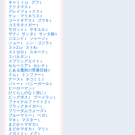
キャミィ
グフ
12
1
クリスマス
3
グレイフォックス
1
ケン・マリネリス
2
コードギアス
ゴウキ
3
1
コスモタイガー
1
サガット
サキエル
1
1
ザク
サンタ
サンタ娘
2
2
5
ジエンド
ジャージ
1
1
ジョー
シン・ゴジラ
1
3
スト2
ストⅡ
12
2
ストゼロ
スネーク
1
1
スパルタン
1
スプリングエイト
1
セルベリア
セレナ
3
1
とある魔術の禁書目録
2
ドム
トンファー
1
1
ナース
ネコミミ
4
2
バトー
バニーガール
1
3
ヒーローマン
2
ひぐらしのなく頃に
1
ビッグボス
ブーメラン
1
1
ファイナルファイト２
2
ブラックタイガー
1
フリーダムウォーズ
3
ブルーマリー
ベガ
1
1
マキ
マスター
1
1
まどか☆マギカ
2
まどかマギカ
マリ
1
3
メカミミ
メグ
1
1