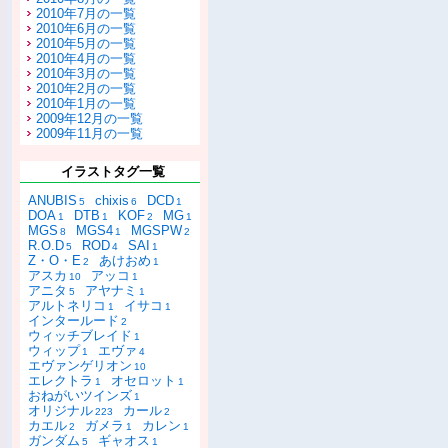
2010年7月の一覧
2010年6月の一覧
2010年5月の一覧
2010年4月の一覧
2010年3月の一覧
2010年2月の一覧
2010年1月の一覧
2009年12月の一覧
2009年11月の一覧
イラストタグ一覧
ANUBIS
chixis
DCD
5
6
1
DOA
DTB
KOF
MG
1
1
2
1
MGS
MGS4
MGSPW
8
1
2
R.O.D
ROD
SAI
5
4
1
Z・O・E
あけおめ
2
1
アスカ
アッコ
10
1
アニタ
アヤナミ
5
1
アルトネリコ
イサコ
1
1
インタールード
2
ウィッチブレイド
1
ウィップ
エヴァ
1
4
エヴァンゲリオン
10
エレクトラ
オセロット
1
1
おねがいツインズ
1
オリジナル
カール
223
2
カエル
ガメラ
カレン
2
1
1
ガンダム
ギャオス
5
1