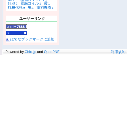
銀魂
電脳コイル
霞
2
1
1
餓狼伝説
鬼
鴇羽舞衣
9
1
1
ユーザーリンク
はてなブックマークに追加
Powered by
Chixi.jp
and
OpenPNE
利用規約