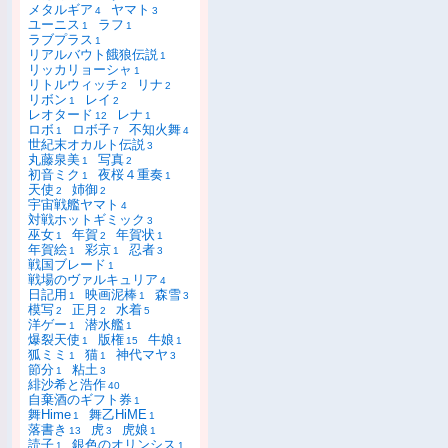
メタルギア
ヤマト
4
3
ユーニス
ラフ
1
1
ラブプラス
1
リアルバウト餓狼伝説
1
リッカリョーシャ
1
リトルウィッチ
リナ
2
2
リボン
レイ
1
2
レオタード
レナ
12
1
ロボ
ロボ子
不知火舞
1
7
4
世紀末オカルト伝説
3
丸藤泉美
写真
1
2
初音ミク
夜桜４重奏
1
1
天使
姉御
2
2
宇宙戦艦ヤマト
4
対戦ホットギミック
3
巫女
年賀
年賀状
1
2
1
年賀絵
彩京
忍者
1
1
3
戦国ブレード
1
戦場のヴァルキュリア
4
日記用
映画泥棒
森雪
1
1
3
模写
正月
水着
2
2
5
洋ゲー
潜水艦
1
1
爆裂天使
版権
牛娘
1
15
1
狐ミミ
猫
神代マヤ
1
1
3
節分
粘土
1
3
緋沙希と浩作
40
自棄酒のギフト券
1
舞Hime
舞乙HiME
1
1
落書き
虎
虎娘
13
3
1
読子
銀色のオリンシス
1
1