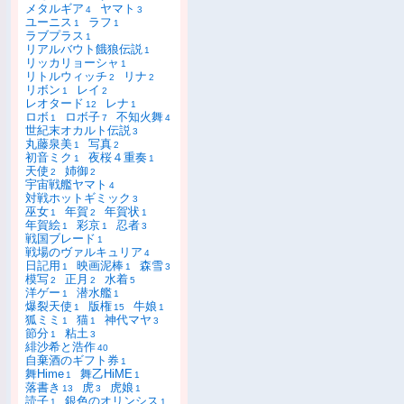
メタルギア
ヤマト
4
3
ユーニス
ラフ
1
1
ラブプラス
1
リアルバウト餓狼伝説
1
リッカリョーシャ
1
リトルウィッチ
リナ
2
2
リボン
レイ
1
2
レオタード
レナ
12
1
ロボ
ロボ子
不知火舞
1
7
4
世紀末オカルト伝説
3
丸藤泉美
写真
1
2
初音ミク
夜桜４重奏
1
1
天使
姉御
2
2
宇宙戦艦ヤマト
4
対戦ホットギミック
3
巫女
年賀
年賀状
1
2
1
年賀絵
彩京
忍者
1
1
3
戦国ブレード
1
戦場のヴァルキュリア
4
日記用
映画泥棒
森雪
1
1
3
模写
正月
水着
2
2
5
洋ゲー
潜水艦
1
1
爆裂天使
版権
牛娘
1
15
1
狐ミミ
猫
神代マヤ
1
1
3
節分
粘土
1
3
緋沙希と浩作
40
自棄酒のギフト券
1
舞Hime
舞乙HiME
1
1
落書き
虎
虎娘
13
3
1
読子
銀色のオリンシス
1
1