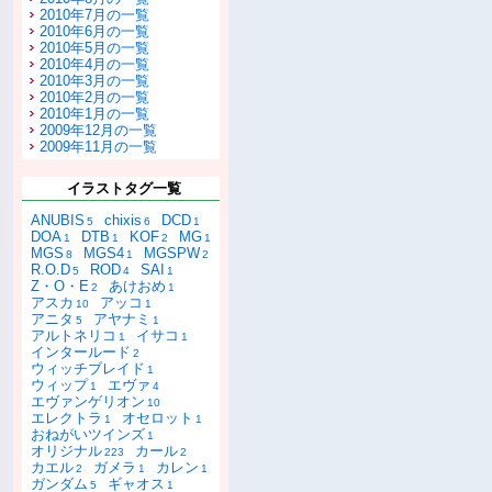
2010年7月の一覧
2010年6月の一覧
2010年5月の一覧
2010年4月の一覧
2010年3月の一覧
2010年2月の一覧
2010年1月の一覧
2009年12月の一覧
2009年11月の一覧
イラストタグ一覧
ANUBIS
chixis
DCD
5
6
1
DOA
DTB
KOF
MG
1
1
2
1
MGS
MGS4
MGSPW
8
1
2
R.O.D
ROD
SAI
5
4
1
Z・O・E
あけおめ
2
1
アスカ
アッコ
10
1
アニタ
アヤナミ
5
1
アルトネリコ
イサコ
1
1
インタールード
2
ウィッチブレイド
1
ウィップ
エヴァ
1
4
エヴァンゲリオン
10
エレクトラ
オセロット
1
1
おねがいツインズ
1
オリジナル
カール
223
2
カエル
ガメラ
カレン
2
1
1
ガンダム
ギャオス
5
1