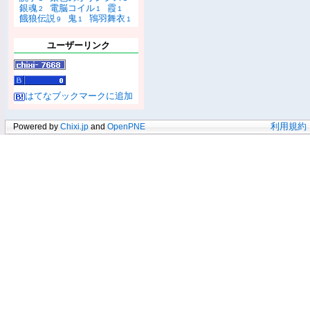
銀魂
電脳コイル
霞
2
1
1
餓狼伝説
鬼
鴇羽舞衣
9
1
1
ユーザーリンク
はてなブックマークに追加
Powered by
Chixi.jp
and
OpenPNE
利用規約