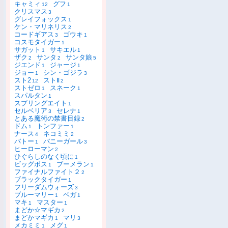
キャミィ
グフ
12
1
クリスマス
3
グレイフォックス
1
ケン・マリネリス
2
コードギアス
ゴウキ
3
1
コスモタイガー
1
サガット
サキエル
1
1
ザク
サンタ
サンタ娘
2
2
5
ジエンド
ジャージ
1
1
ジョー
シン・ゴジラ
1
3
スト2
ストⅡ
12
2
ストゼロ
スネーク
1
1
スパルタン
1
スプリングエイト
1
セルベリア
セレナ
3
1
とある魔術の禁書目録
2
ドム
トンファー
1
1
ナース
ネコミミ
4
2
バトー
バニーガール
1
3
ヒーローマン
2
ひぐらしのなく頃に
1
ビッグボス
ブーメラン
1
1
ファイナルファイト２
2
ブラックタイガー
1
フリーダムウォーズ
3
ブルーマリー
ベガ
1
1
マキ
マスター
1
1
まどか☆マギカ
2
まどかマギカ
マリ
1
3
メカミミ
メグ
1
1