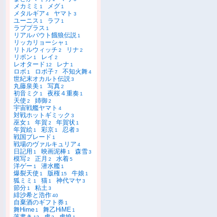
メカミミ
メグ
1
1
メタルギア
ヤマト
4
3
ユーニス
ラフ
1
1
ラブプラス
1
リアルバウト餓狼伝説
1
リッカリョーシャ
1
リトルウィッチ
リナ
2
2
リボン
レイ
1
2
レオタード
レナ
12
1
ロボ
ロボ子
不知火舞
1
7
4
世紀末オカルト伝説
3
丸藤泉美
写真
1
2
初音ミク
夜桜４重奏
1
1
天使
姉御
2
2
宇宙戦艦ヤマト
4
対戦ホットギミック
3
巫女
年賀
年賀状
1
2
1
年賀絵
彩京
忍者
1
1
3
戦国ブレード
1
戦場のヴァルキュリア
4
日記用
映画泥棒
森雪
1
1
3
模写
正月
水着
2
2
5
洋ゲー
潜水艦
1
1
爆裂天使
版権
牛娘
1
15
1
狐ミミ
猫
神代マヤ
1
1
3
節分
粘土
1
3
緋沙希と浩作
40
自棄酒のギフト券
1
舞Hime
舞乙HiME
1
1
落書き
虎
虎娘