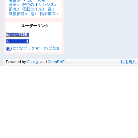
13
3
1
読子
銀色のオリンシス
1
1
銀魂
電脳コイル
霞
2
1
1
餓狼伝説
鬼
鴇羽舞衣
9
1
1
ユーザーリンク
はてなブックマークに追加
Powered by
Chixi.jp
and
OpenPNE
利用規約