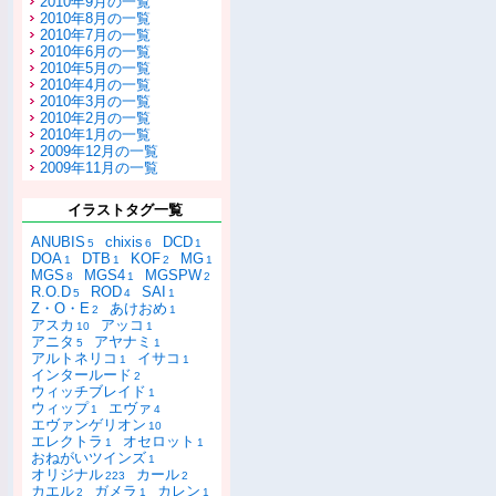
2010年9月の一覧
2010年8月の一覧
2010年7月の一覧
2010年6月の一覧
2010年5月の一覧
2010年4月の一覧
2010年3月の一覧
2010年2月の一覧
2010年1月の一覧
2009年12月の一覧
2009年11月の一覧
イラストタグ一覧
ANUBIS
chixis
DCD
5
6
1
DOA
DTB
KOF
MG
1
1
2
1
MGS
MGS4
MGSPW
8
1
2
R.O.D
ROD
SAI
5
4
1
Z・O・E
あけおめ
2
1
アスカ
アッコ
10
1
アニタ
アヤナミ
5
1
アルトネリコ
イサコ
1
1
インタールード
2
ウィッチブレイド
1
ウィップ
エヴァ
1
4
エヴァンゲリオン
10
エレクトラ
オセロット
1
1
おねがいツインズ
1
オリジナル
カール
223
2
カエル
ガメラ
カレン
2
1
1