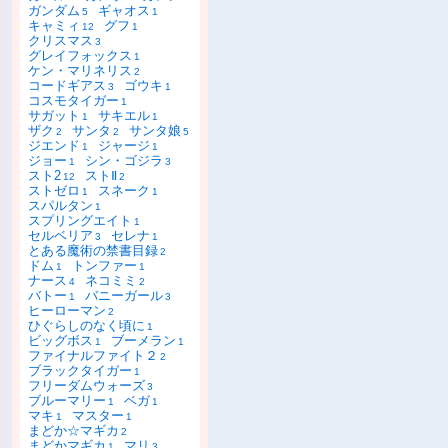
ガンダム
ギャオス
5
1
キャミィ
グフ
12
1
クリスマス
3
グレイフォックス
1
ケン・マリネリス
2
コードギアス
ゴウキ
3
1
コスモタイガー
1
サガット
サキエル
1
1
ザク
サンタ
サンタ娘
2
2
5
ジエンド
ジャージ
1
1
ジョー
シン・ゴジラ
1
3
スト2
ストⅡ
12
2
ストゼロ
スネーク
1
1
スパルタン
1
スプリングエイト
1
セルベリア
セレナ
3
1
とある魔術の禁書目録
2
ドム
トンファー
1
1
ナース
ネコミミ
4
2
バトー
バニーガール
1
3
ヒーローマン
2
ひぐらしのなく頃に
1
ビッグボス
ブーメラン
1
1
ファイナルファイト２
2
ブラックタイガー
1
フリーダムウォーズ
3
ブルーマリー
ベガ
1
1
マキ
マスター
1
1
まどか☆マギカ
2
まどかマギカ
マリ
1
3