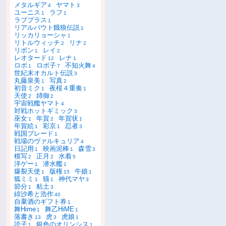
メタルギア
ヤマト
4
3
ユーニス
ラフ
1
1
ラブプラス
1
リアルバウト餓狼伝説
1
リッカリョーシャ
1
リトルウィッチ
リナ
2
2
リボン
レイ
1
2
レオタード
レナ
12
1
ロボ
ロボ子
不知火舞
1
7
4
世紀末オカルト伝説
3
丸藤泉美
写真
1
2
初音ミク
夜桜４重奏
1
1
天使
姉御
2
2
宇宙戦艦ヤマト
4
対戦ホットギミック
3
巫女
年賀
年賀状
1
2
1
年賀絵
彩京
忍者
1
1
3
戦国ブレード
1
戦場のヴァルキュリア
4
日記用
映画泥棒
森雪
1
1
3
模写
正月
水着
2
2
5
洋ゲー
潜水艦
1
1
爆裂天使
版権
牛娘
1
15
1
狐ミミ
猫
神代マヤ
1
1
3
節分
粘土
1
3
緋沙希と浩作
40
自棄酒のギフト券
1
舞Hime
舞乙HiME
1
1
落書き
虎
虎娘
13
3
1
読子
銀色のオリンシス
1
1