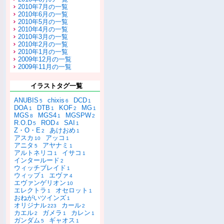
2010年7月の一覧
2010年6月の一覧
2010年5月の一覧
2010年4月の一覧
2010年3月の一覧
2010年2月の一覧
2010年1月の一覧
2009年12月の一覧
2009年11月の一覧
イラストタグ一覧
ANUBIS
chixis
DCD
5
6
1
DOA
DTB
KOF
MG
1
1
2
1
MGS
MGS4
MGSPW
8
1
2
R.O.D
ROD
SAI
5
4
1
Z・O・E
あけおめ
2
1
アスカ
アッコ
10
1
アニタ
アヤナミ
5
1
アルトネリコ
イサコ
1
1
インタールード
2
ウィッチブレイド
1
ウィップ
エヴァ
1
4
エヴァンゲリオン
10
エレクトラ
オセロット
1
1
おねがいツインズ
1
オリジナル
カール
223
2
カエル
ガメラ
カレン
2
1
1
ガンダム
ギャオス
5
1