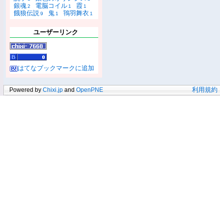
銀魂
電脳コイル
霞
2
1
1
餓狼伝説
鬼
鴇羽舞衣
9
1
1
ユーザーリンク
はてなブックマークに追加
Powered by
Chixi.jp
and
OpenPNE
利用規約