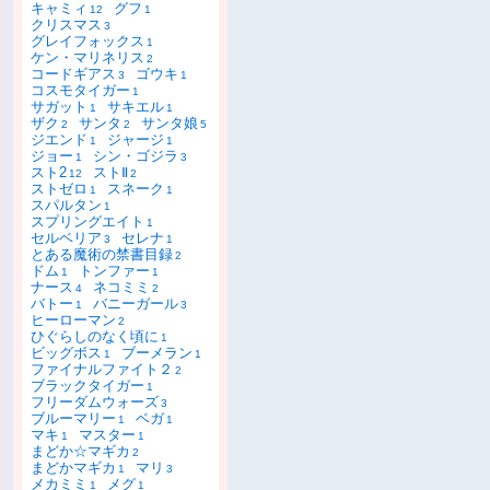
キャミィ
グフ
12
1
クリスマス
3
グレイフォックス
1
ケン・マリネリス
2
コードギアス
ゴウキ
3
1
コスモタイガー
1
サガット
サキエル
1
1
ザク
サンタ
サンタ娘
2
2
5
ジエンド
ジャージ
1
1
ジョー
シン・ゴジラ
1
3
スト2
ストⅡ
12
2
ストゼロ
スネーク
1
1
スパルタン
1
スプリングエイト
1
セルベリア
セレナ
3
1
とある魔術の禁書目録
2
ドム
トンファー
1
1
ナース
ネコミミ
4
2
バトー
バニーガール
1
3
ヒーローマン
2
ひぐらしのなく頃に
1
ビッグボス
ブーメラン
1
1
ファイナルファイト２
2
ブラックタイガー
1
フリーダムウォーズ
3
ブルーマリー
ベガ
1
1
マキ
マスター
1
1
まどか☆マギカ
2
まどかマギカ
マリ
1
3
メカミミ
メグ
1
1