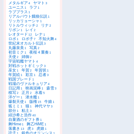
メタルギア
ヤマト
4
3
ユーニス
ラフ
1
1
ラブプラス
1
リアルバウト餓狼伝説
1
リッカリョーシャ
1
リトルウィッチ
リナ
2
2
リボン
レイ
1
2
レオタード
レナ
12
1
ロボ
ロボ子
不知火舞
1
7
4
世紀末オカルト伝説
3
丸藤泉美
写真
1
2
初音ミク
夜桜４重奏
1
1
天使
姉御
2
2
宇宙戦艦ヤマト
4
対戦ホットギミック
3
巫女
年賀
年賀状
1
2
1
年賀絵
彩京
忍者
1
1
3
戦国ブレード
1
戦場のヴァルキュリア
4
日記用
映画泥棒
森雪
1
1
3
模写
正月
水着
2
2
5
洋ゲー
潜水艦
1
1
爆裂天使
版権
牛娘
1
15
1
狐ミミ
猫
神代マヤ
1
1
3
節分
粘土
1
3
緋沙希と浩作
40
自棄酒のギフト券
1
舞Hime
舞乙HiME
1
1
落書き
虎
虎娘
13
3
1
読子
銀色のオリンシス
1
1