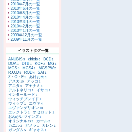
2010年7月の一覧
2010年6月の一覧
2010年5月の一覧
2010年4月の一覧
2010年3月の一覧
2010年2月の一覧
2010年1月の一覧
2009年12月の一覧
2009年11月の一覧
イラストタグ一覧
ANUBIS
chixis
DCD
5
6
1
DOA
DTB
KOF
MG
1
1
2
1
MGS
MGS4
MGSPW
8
1
2
R.O.D
ROD
SAI
5
4
1
Z・O・E
あけおめ
2
1
アスカ
アッコ
10
1
アニタ
アヤナミ
5
1
アルトネリコ
イサコ
1
1
インタールード
2
ウィッチブレイド
1
ウィップ
エヴァ
1
4
エヴァンゲリオン
10
エレクトラ
オセロット
1
1
おねがいツインズ
1
オリジナル
カール
223
2
カエル
ガメラ
カレン
2
1
1
ガンダム
ギャオス
5
1