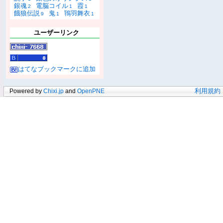
銀魂
電脳コイル
霞
2
1
1
餓狼伝説
鬼
鴇羽舞衣
9
1
1
ユーザーリンク
はてなブックマークに追加
Powered by
Chixi.jp
and
OpenPNE
利用規約