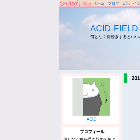
ホーム
プロフ
日記
イ
ACID-FIELD
何となく長続きするといい
2
ACID
プロフィール
何となく絵を描き始めて何と