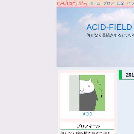
ホーム
プロフ
日記
イ
ACID-FIELD
何となく長続きするといい
2
ACID
プロフィール
何となく絵を描き始めて何と