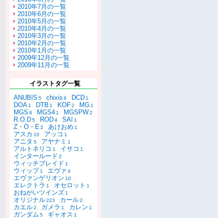
2010年7月の一覧
2010年6月の一覧
2010年5月の一覧
2010年4月の一覧
2010年3月の一覧
2010年2月の一覧
2010年1月の一覧
2009年12月の一覧
2009年11月の一覧
イラストタグ一覧
ANUBIS
chixis
DCD
5
6
1
DOA
DTB
KOF
MG
1
1
2
1
MGS
MGS4
MGSPW
8
1
2
R.O.D
ROD
SAI
5
4
1
Z・O・E
あけおめ
2
1
アスカ
アッコ
10
1
アニタ
アヤナミ
5
1
アルトネリコ
イサコ
1
1
インタールード
2
ウィッチブレイド
1
ウィップ
エヴァ
1
4
エヴァンゲリオン
10
エレクトラ
オセロット
1
1
おねがいツインズ
1
オリジナル
カール
223
2
カエル
ガメラ
カレン
2
1
1
ガンダム
ギャオス
5
1