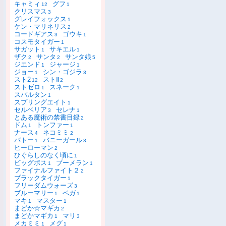
キャミィ
グフ
12
1
クリスマス
3
グレイフォックス
1
ケン・マリネリス
2
コードギアス
ゴウキ
3
1
コスモタイガー
1
サガット
サキエル
1
1
ザク
サンタ
サンタ娘
2
2
5
ジエンド
ジャージ
1
1
ジョー
シン・ゴジラ
1
3
スト2
ストⅡ
12
2
ストゼロ
スネーク
1
1
スパルタン
1
スプリングエイト
1
セルベリア
セレナ
3
1
とある魔術の禁書目録
2
ドム
トンファー
1
1
ナース
ネコミミ
4
2
バトー
バニーガール
1
3
ヒーローマン
2
ひぐらしのなく頃に
1
ビッグボス
ブーメラン
1
1
ファイナルファイト２
2
ブラックタイガー
1
フリーダムウォーズ
3
ブルーマリー
ベガ
1
1
マキ
マスター
1
1
まどか☆マギカ
2
まどかマギカ
マリ
1
3
メカミミ
メグ
1
1