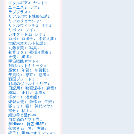
メタルギア
ヤマト
4
3
ユーニス
ラフ
1
1
ラブプラス
1
リアルバウト餓狼伝説
1
リッカリョーシャ
1
リトルウィッチ
リナ
2
2
リボン
レイ
1
2
レオタード
レナ
12
1
ロボ
ロボ子
不知火舞
1
7
4
世紀末オカルト伝説
3
丸藤泉美
写真
1
2
初音ミク
夜桜４重奏
1
1
天使
姉御
2
2
宇宙戦艦ヤマト
4
対戦ホットギミック
3
巫女
年賀
年賀状
1
2
1
年賀絵
彩京
忍者
1
1
3
戦国ブレード
1
戦場のヴァルキュリア
4
日記用
映画泥棒
森雪
1
1
3
模写
正月
水着
2
2
5
洋ゲー
潜水艦
1
1
爆裂天使
版権
牛娘
1
15
1
狐ミミ
猫
神代マヤ
1
1
3
節分
粘土
1
3
緋沙希と浩作
40
自棄酒のギフト券
1
舞Hime
舞乙HiME
1
1
落書き
虎
虎娘
13
3
1
読子
銀色のオリンシス
1
1