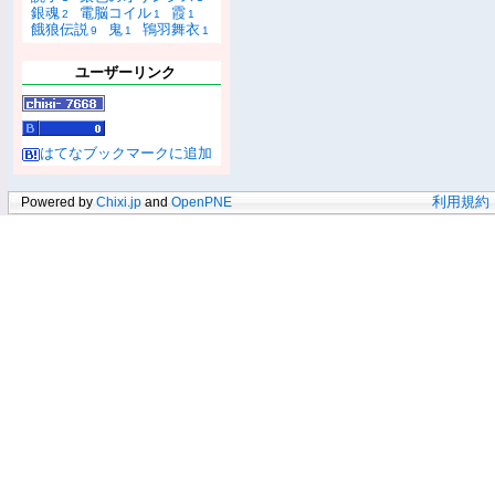
銀魂
電脳コイル
霞
2
1
1
餓狼伝説
鬼
鴇羽舞衣
9
1
1
ユーザーリンク
はてなブックマークに追加
Powered by
Chixi.jp
and
OpenPNE
利用規約