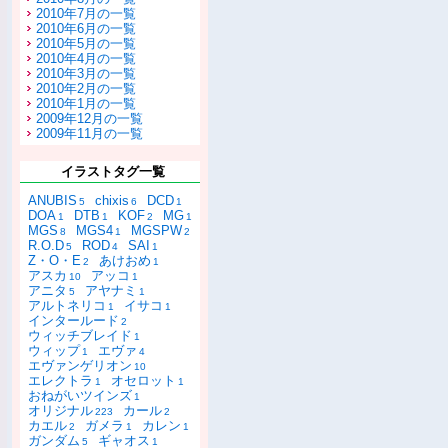
2010年7月の一覧
2010年6月の一覧
2010年5月の一覧
2010年4月の一覧
2010年3月の一覧
2010年2月の一覧
2010年1月の一覧
2009年12月の一覧
2009年11月の一覧
イラストタグ一覧
ANUBIS
chixis
DCD
5
6
1
DOA
DTB
KOF
MG
1
1
2
1
MGS
MGS4
MGSPW
8
1
2
R.O.D
ROD
SAI
5
4
1
Z・O・E
あけおめ
2
1
アスカ
アッコ
10
1
アニタ
アヤナミ
5
1
アルトネリコ
イサコ
1
1
インタールード
2
ウィッチブレイド
1
ウィップ
エヴァ
1
4
エヴァンゲリオン
10
エレクトラ
オセロット
1
1
おねがいツインズ
1
オリジナル
カール
223
2
カエル
ガメラ
カレン
2
1
1
ガンダム
ギャオス
5
1