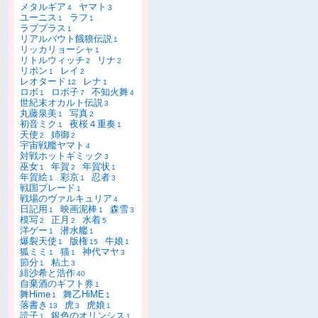
メタルギア
ヤマト
4
3
ユーニス
ラフ
1
1
ラブプラス
1
リアルバウト餓狼伝説
1
リッカリョーシャ
1
リトルウィッチ
リナ
2
2
リボン
レイ
1
2
レオタード
レナ
12
1
ロボ
ロボ子
不知火舞
1
7
4
世紀末オカルト伝説
3
丸藤泉美
写真
1
2
初音ミク
夜桜４重奏
1
1
天使
姉御
2
2
宇宙戦艦ヤマト
4
対戦ホットギミック
3
巫女
年賀
年賀状
1
2
1
年賀絵
彩京
忍者
1
1
3
戦国ブレード
1
戦場のヴァルキュリア
4
日記用
映画泥棒
森雪
1
1
3
模写
正月
水着
2
2
5
洋ゲー
潜水艦
1
1
爆裂天使
版権
牛娘
1
15
1
狐ミミ
猫
神代マヤ
1
1
3
節分
粘土
1
3
緋沙希と浩作
40
自棄酒のギフト券
1
舞Hime
舞乙HiME
1
1
落書き
虎
虎娘
13
3
1
読子
銀色のオリンシス
1
1