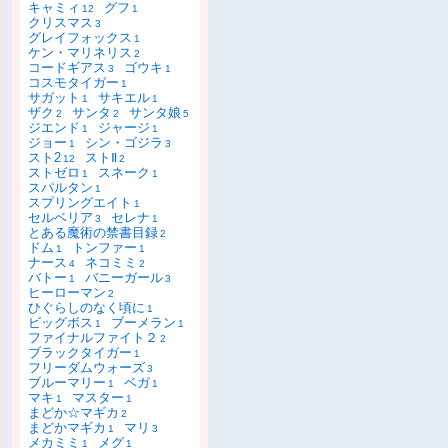
キャミィ
グフ
12
1
クリスマス
3
グレイフォックス
1
ケン・マリネリス
2
コードギアス
ゴウキ
3
1
コスモタイガー
1
サガット
サキエル
1
1
ザク
サンタ
サンタ娘
2
2
5
ジエンド
ジャージ
1
1
ジョー
シン・ゴジラ
1
3
スト2
ストⅡ
12
2
ストゼロ
スネーク
1
1
スパルタン
1
スプリングエイト
1
セルベリア
セレナ
3
1
とある魔術の禁書目録
2
ドム
トンファー
1
1
ナース
ネコミミ
4
2
バトー
バニーガール
1
3
ヒーローマン
2
ひぐらしのなく頃に
1
ビッグボス
ブーメラン
1
1
ファイナルファイト２
2
ブラックタイガー
1
フリーダムウォーズ
3
ブルーマリー
ベガ
1
1
マキ
マスター
1
1
まどか☆マギカ
2
まどかマギカ
マリ
1
3
メカミミ
メグ
1
1