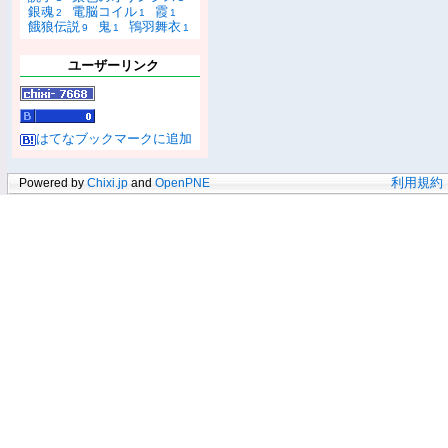
銀魂
電脳コイル
霞
2
1
1
餓狼伝説
鬼
鴇羽舞衣
9
1
1
ユーザーリンク
はてなブックマークに追加
Powered by
Chixi.jp
and
OpenPNE
利用規約