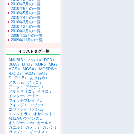
2010年7月の一覧
2010年6月の一覧
2010年5月の一覧
2010年4月の一覧
2010年3月の一覧
2010年2月の一覧
2010年1月の一覧
2009年12月の一覧
2009年11月の一覧
イラストタグ一覧
ANUBIS
chixis
DCD
5
6
1
DOA
DTB
KOF
MG
1
1
2
1
MGS
MGS4
MGSPW
8
1
2
R.O.D
ROD
SAI
5
4
1
Z・O・E
あけおめ
2
1
アスカ
アッコ
10
1
アニタ
アヤナミ
5
1
アルトネリコ
イサコ
1
1
インタールード
2
ウィッチブレイド
1
ウィップ
エヴァ
1
4
エヴァンゲリオン
10
エレクトラ
オセロット
1
1
おねがいツインズ
1
オリジナル
カール
223
2
カエル
ガメラ
カレン
2
1
1
ガンダム
ギャオス
5
1