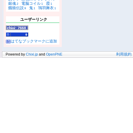
銀魂
電脳コイル
霞
2
1
1
餓狼伝説
鬼
鴇羽舞衣
9
1
1
ユーザーリンク
はてなブックマークに追加
Powered by
Chixi.jp
and
OpenPNE
利用規約