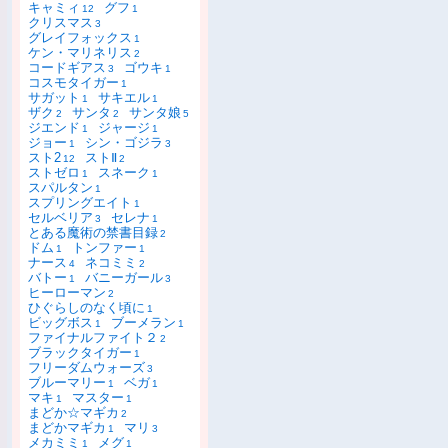
キャミィ
グフ
12
1
クリスマス
3
グレイフォックス
1
ケン・マリネリス
2
コードギアス
ゴウキ
3
1
コスモタイガー
1
サガット
サキエル
1
1
ザク
サンタ
サンタ娘
2
2
5
ジエンド
ジャージ
1
1
ジョー
シン・ゴジラ
1
3
スト2
ストⅡ
12
2
ストゼロ
スネーク
1
1
スパルタン
1
スプリングエイト
1
セルベリア
セレナ
3
1
とある魔術の禁書目録
2
ドム
トンファー
1
1
ナース
ネコミミ
4
2
バトー
バニーガール
1
3
ヒーローマン
2
ひぐらしのなく頃に
1
ビッグボス
ブーメラン
1
1
ファイナルファイト２
2
ブラックタイガー
1
フリーダムウォーズ
3
ブルーマリー
ベガ
1
1
マキ
マスター
1
1
まどか☆マギカ
2
まどかマギカ
マリ
1
3
メカミミ
メグ
1
1