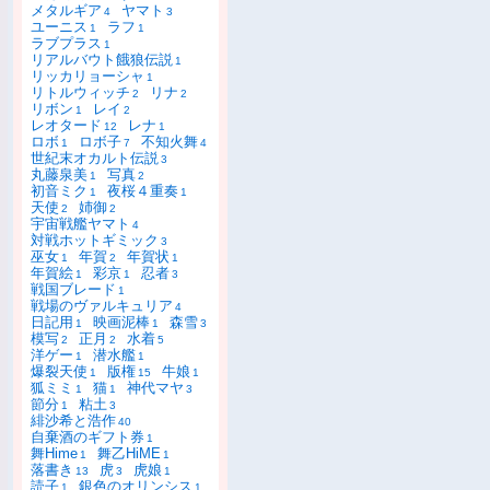
メタルギア
ヤマト
4
3
ユーニス
ラフ
1
1
ラブプラス
1
リアルバウト餓狼伝説
1
リッカリョーシャ
1
リトルウィッチ
リナ
2
2
リボン
レイ
1
2
レオタード
レナ
12
1
ロボ
ロボ子
不知火舞
1
7
4
世紀末オカルト伝説
3
丸藤泉美
写真
1
2
初音ミク
夜桜４重奏
1
1
天使
姉御
2
2
宇宙戦艦ヤマト
4
対戦ホットギミック
3
巫女
年賀
年賀状
1
2
1
年賀絵
彩京
忍者
1
1
3
戦国ブレード
1
戦場のヴァルキュリア
4
日記用
映画泥棒
森雪
1
1
3
模写
正月
水着
2
2
5
洋ゲー
潜水艦
1
1
爆裂天使
版権
牛娘
1
15
1
狐ミミ
猫
神代マヤ
1
1
3
節分
粘土
1
3
緋沙希と浩作
40
自棄酒のギフト券
1
舞Hime
舞乙HiME
1
1
落書き
虎
虎娘
13
3
1
読子
銀色のオリンシス
1
1