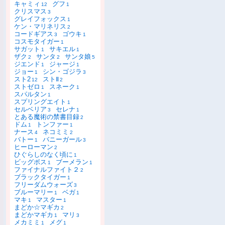
キャミィ
グフ
12
1
クリスマス
3
グレイフォックス
1
ケン・マリネリス
2
コードギアス
ゴウキ
3
1
コスモタイガー
1
サガット
サキエル
1
1
ザク
サンタ
サンタ娘
2
2
5
ジエンド
ジャージ
1
1
ジョー
シン・ゴジラ
1
3
スト2
ストⅡ
12
2
ストゼロ
スネーク
1
1
スパルタン
1
スプリングエイト
1
セルベリア
セレナ
3
1
とある魔術の禁書目録
2
ドム
トンファー
1
1
ナース
ネコミミ
4
2
バトー
バニーガール
1
3
ヒーローマン
2
ひぐらしのなく頃に
1
ビッグボス
ブーメラン
1
1
ファイナルファイト２
2
ブラックタイガー
1
フリーダムウォーズ
3
ブルーマリー
ベガ
1
1
マキ
マスター
1
1
まどか☆マギカ
2
まどかマギカ
マリ
1
3
メカミミ
メグ
1
1