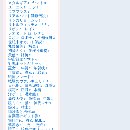
メタルギア
ヤマト
4
3
ユーニス
ラフ
1
1
ラブプラス
1
リアルバウト餓狼伝説
1
リッカリョーシャ
1
リトルウィッチ
リナ
2
2
リボン
レイ
1
2
レオタード
レナ
12
1
ロボ
ロボ子
不知火舞
1
7
4
世紀末オカルト伝説
3
丸藤泉美
写真
1
2
初音ミク
夜桜４重奏
1
1
天使
姉御
2
2
宇宙戦艦ヤマト
4
対戦ホットギミック
3
巫女
年賀
年賀状
1
2
1
年賀絵
彩京
忍者
1
1
3
戦国ブレード
1
戦場のヴァルキュリア
4
日記用
映画泥棒
森雪
1
1
3
模写
正月
水着
2
2
5
洋ゲー
潜水艦
1
1
爆裂天使
版権
牛娘
1
15
1
狐ミミ
猫
神代マヤ
1
1
3
節分
粘土
1
3
緋沙希と浩作
40
自棄酒のギフト券
1
舞Hime
舞乙HiME
1
1
落書き
虎
虎娘
13
3
1
読子
銀色のオリンシス
1
1