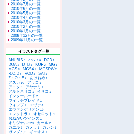
2010年7月の一覧
2010年6月の一覧
2010年5月の一覧
2010年4月の一覧
2010年3月の一覧
2010年2月の一覧
2010年1月の一覧
2009年12月の一覧
2009年11月の一覧
イラストタグ一覧
ANUBIS
chixis
DCD
5
6
1
DOA
DTB
KOF
MG
1
1
2
1
MGS
MGS4
MGSPW
8
1
2
R.O.D
ROD
SAI
5
4
1
Z・O・E
あけおめ
2
1
アスカ
アッコ
10
1
アニタ
アヤナミ
5
1
アルトネリコ
イサコ
1
1
インタールード
2
ウィッチブレイド
1
ウィップ
エヴァ
1
4
エヴァンゲリオン
10
エレクトラ
オセロット
1
1
おねがいツインズ
1
オリジナル
カール
223
2
カエル
ガメラ
カレン
2
1
1
ガンダム
ギャオス
5
1