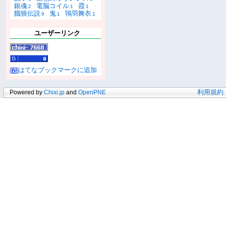
銀魂
電脳コイル
霞
2
1
1
餓狼伝説
鬼
鴇羽舞衣
9
1
1
ユーザーリンク
はてなブックマークに追加
Powered by
Chixi.jp
and
OpenPNE
利用規約