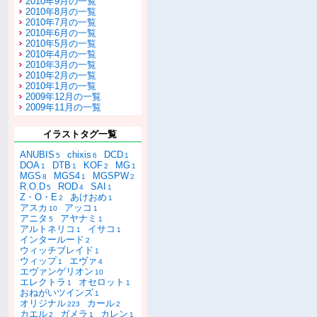
2010年9月の一覧
2010年8月の一覧
2010年7月の一覧
2010年6月の一覧
2010年5月の一覧
2010年4月の一覧
2010年3月の一覧
2010年2月の一覧
2010年1月の一覧
2009年12月の一覧
2009年11月の一覧
イラストタグ一覧
ANUBIS
chixis
DCD
5
6
1
DOA
DTB
KOF
MG
1
1
2
1
MGS
MGS4
MGSPW
8
1
2
R.O.D
ROD
SAI
5
4
1
Z・O・E
あけおめ
2
1
アスカ
アッコ
10
1
アニタ
アヤナミ
5
1
アルトネリコ
イサコ
1
1
インタールード
2
ウィッチブレイド
1
ウィップ
エヴァ
1
4
エヴァンゲリオン
10
エレクトラ
オセロット
1
1
おねがいツインズ
1
オリジナル
カール
223
2
カエル
ガメラ
カレン
2
1
1