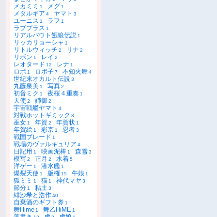
メカミミ
メグ
1
1
メタルギア
ヤマト
4
3
ユーニス
ラフ
1
1
ラブプラス
1
リアルバウト餓狼伝説
1
リッカリョーシャ
1
リトルウィッチ
リナ
2
2
リボン
レイ
1
2
レオタード
レナ
12
1
ロボ
ロボ子
不知火舞
1
7
4
世紀末オカルト伝説
3
丸藤泉美
写真
1
2
初音ミク
夜桜４重奏
1
1
天使
姉御
2
2
宇宙戦艦ヤマト
4
対戦ホットギミック
3
巫女
年賀
年賀状
1
2
1
年賀絵
彩京
忍者
1
1
3
戦国ブレード
1
戦場のヴァルキュリア
4
日記用
映画泥棒
森雪
1
1
3
模写
正月
水着
2
2
5
洋ゲー
潜水艦
1
1
爆裂天使
版権
牛娘
1
15
1
狐ミミ
猫
神代マヤ
1
1
3
節分
粘土
1
3
緋沙希と浩作
40
自棄酒のギフト券
1
舞Hime
舞乙HiME
1
1
落書き
虎
虎娘