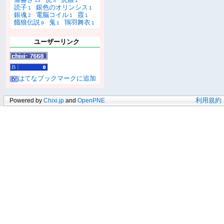
13
3
1
読子
銀色のオリンシス
1
1
銀魂
電脳コイル
霞
2
1
1
餓狼伝説
鬼
鴇羽舞衣
9
1
1
ユーザーリンク
はてなブックマークに追加
Powered by
Chixi.jp
and
OpenPNE
利用規約