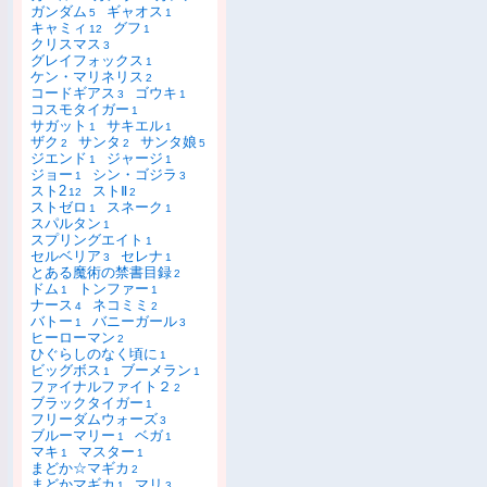
ガンダム
ギャオス
5
1
キャミィ
グフ
12
1
クリスマス
3
グレイフォックス
1
ケン・マリネリス
2
コードギアス
ゴウキ
3
1
コスモタイガー
1
サガット
サキエル
1
1
ザク
サンタ
サンタ娘
2
2
5
ジエンド
ジャージ
1
1
ジョー
シン・ゴジラ
1
3
スト2
ストⅡ
12
2
ストゼロ
スネーク
1
1
スパルタン
1
スプリングエイト
1
セルベリア
セレナ
3
1
とある魔術の禁書目録
2
ドム
トンファー
1
1
ナース
ネコミミ
4
2
バトー
バニーガール
1
3
ヒーローマン
2
ひぐらしのなく頃に
1
ビッグボス
ブーメラン
1
1
ファイナルファイト２
2
ブラックタイガー
1
フリーダムウォーズ
3
ブルーマリー
ベガ
1
1
マキ
マスター
1
1
まどか☆マギカ
2
まどかマギカ
マリ
1
3