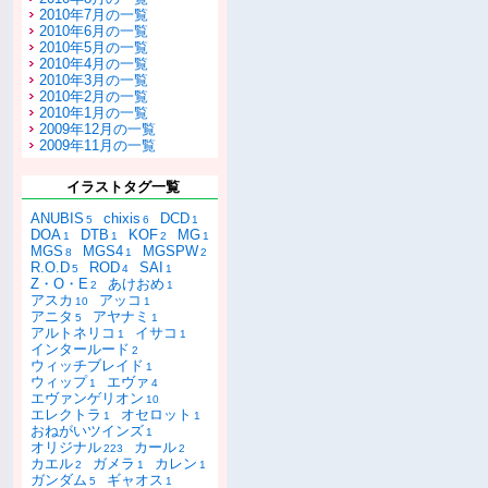
2010年7月の一覧
2010年6月の一覧
2010年5月の一覧
2010年4月の一覧
2010年3月の一覧
2010年2月の一覧
2010年1月の一覧
2009年12月の一覧
2009年11月の一覧
イラストタグ一覧
ANUBIS
chixis
DCD
5
6
1
DOA
DTB
KOF
MG
1
1
2
1
MGS
MGS4
MGSPW
8
1
2
R.O.D
ROD
SAI
5
4
1
Z・O・E
あけおめ
2
1
アスカ
アッコ
10
1
アニタ
アヤナミ
5
1
アルトネリコ
イサコ
1
1
インタールード
2
ウィッチブレイド
1
ウィップ
エヴァ
1
4
エヴァンゲリオン
10
エレクトラ
オセロット
1
1
おねがいツインズ
1
オリジナル
カール
223
2
カエル
ガメラ
カレン
2
1
1
ガンダム
ギャオス
5
1