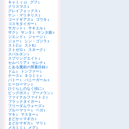
キャミィ
グフ
12
1
クリスマス
3
グレイフォックス
1
ケン・マリネリス
2
コードギアス
ゴウキ
3
1
コスモタイガー
1
サガット
サキエル
1
1
ザク
サンタ
サンタ娘
2
2
5
ジエンド
ジャージ
1
1
ジョー
シン・ゴジラ
1
3
スト2
ストⅡ
12
2
ストゼロ
スネーク
1
1
スパルタン
1
スプリングエイト
1
セルベリア
セレナ
3
1
とある魔術の禁書目録
2
ドム
トンファー
1
1
ナース
ネコミミ
4
2
バトー
バニーガール
1
3
ヒーローマン
2
ひぐらしのなく頃に
1
ビッグボス
ブーメラン
1
1
ファイナルファイト２
2
ブラックタイガー
1
フリーダムウォーズ
3
ブルーマリー
ベガ
1
1
マキ
マスター
1
1
まどか☆マギカ
2
まどかマギカ
マリ
1
3
メカミミ
メグ
1
1