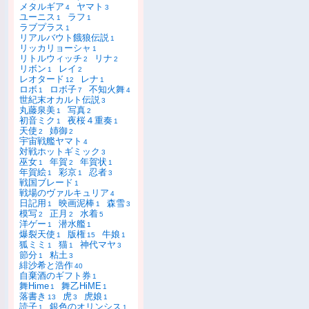
メタルギア
ヤマト
4
3
ユーニス
ラフ
1
1
ラブプラス
1
リアルバウト餓狼伝説
1
リッカリョーシャ
1
リトルウィッチ
リナ
2
2
リボン
レイ
1
2
レオタード
レナ
12
1
ロボ
ロボ子
不知火舞
1
7
4
世紀末オカルト伝説
3
丸藤泉美
写真
1
2
初音ミク
夜桜４重奏
1
1
天使
姉御
2
2
宇宙戦艦ヤマト
4
対戦ホットギミック
3
巫女
年賀
年賀状
1
2
1
年賀絵
彩京
忍者
1
1
3
戦国ブレード
1
戦場のヴァルキュリア
4
日記用
映画泥棒
森雪
1
1
3
模写
正月
水着
2
2
5
洋ゲー
潜水艦
1
1
爆裂天使
版権
牛娘
1
15
1
狐ミミ
猫
神代マヤ
1
1
3
節分
粘土
1
3
緋沙希と浩作
40
自棄酒のギフト券
1
舞Hime
舞乙HiME
1
1
落書き
虎
虎娘
13
3
1
読子
銀色のオリンシス
1
1