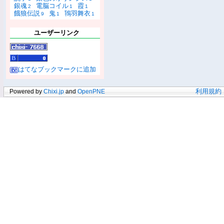
銀魂
電脳コイル
霞
2
1
1
餓狼伝説
鬼
鴇羽舞衣
9
1
1
ユーザーリンク
はてなブックマークに追加
Powered by
Chixi.jp
and
OpenPNE
利用規約