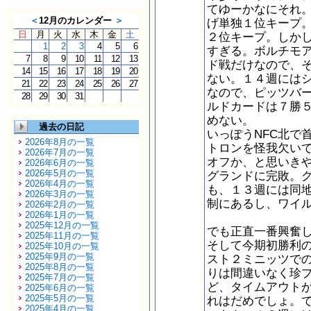
てゆーかなにそれ
＜
12月のカレンダー
＞
げ単独１位キープ
日
月
火
水
木
金
土
２位キープ。しか
1
2
3
4
5
6
すぎる。ボルチモ
7
8
9
10
11
12
13
ド戦だけなので、
14
15
16
17
18
19
20
ない。１４週には
21
22
23
24
25
26
27
なので、ピッツバ
28
29
30
31
ルドカードは７勝
めない。
過去の日記
いっぽうNFC北で
2026年8月の一覧
トロンを怪我欠い
2026年7月の一覧
オフか、と思いき
2026年6月の一覧
2026年5月の一覧
グランドに完敗。
2026年4月の一覧
も、１３週には同
2026年3月の一覧
制にあるし、ワイ
2026年2月の一覧
2026年1月の一覧
2025年12月の一覧
でも正直一番興奮
2025年11月の一覧
そして今期初勝利
2025年10月の一覧
2025年9月の一覧
スト２ミニッツでの
2025年8月の一覧
りは間違いなく珍
2025年7月の一覧
ど、タイムアウト
2025年6月の一覧
2025年5月の一覧
れはだめでしょ。
2025年4月の一覧