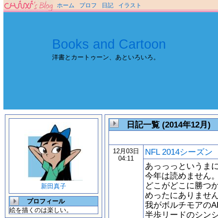
ホーム
プロフ
日記
イラスト
Books and Cartoon
洋書とカートゥーン、あといろいろ。
日記一覧 (2014年12月)
NFL 2014シーズン
12月03日
04:11
あっっっというま
今年は読めません
どこがどこに勝つ
新田真子
めったにありませ
プロフィール
我がボルチモアのA
絵を描くのは楽しい。
半歩リードのシン