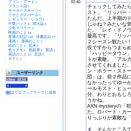
ファン・アート
03:40
1
チェックしてみた
フランス語
1
モータースポーツ
1
スト」「リッパー
リサとガスパール
1
たんだ。上半期の
レギュラー・ショウ
1
じゃね？みたいな
中華パッド
同人誌
6
4
少年マフラー
1
た。「レイ・ドノ
映画のこと
11
最高です。「リッ
普通の日記
洋書読み
149
75
２シーズン観たい
漫画
漫画のこと
1
2
絵のこと
絵本
1
1
役ですからつまら
色々メモ
色鉛筆
英語
1
4
1
「ハッピータウン
英語のこと
言語
12
2
トが素敵。「アル
ＮＦＬ
1
させてくれました
ン・ホラー・スト
ユーザーリンク
団」は、前２作品
なかったってゆー
ールモスト・ヒュ
はてなブックマークに追加
分、わりとおもし
うかね。
AXN myster
た。ロバート・カ
りっぷりが素敵な
ま、そんなところ