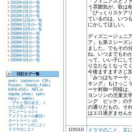
「フィニアスとフ
2010年4月の一覧
う雰囲気が。歌は
2010年3月の一覧
2010年2月の一覧
「びっくりスケア
2010年1月の一覧
ているのは、いつ
2009年12月の一覧
にかしてほしい。
2009年11月の一覧
2009年10月の一覧
2009年9月の一覧
ディズニージュニ
2009年8月の一覧
ア」も第２シーズ
2009年7月の一覧
2009年6月の一覧
ました。でもその
2009年5月の一覧
ね。いつまでもわ
2009年4月の一覧
って、いい子にし
2009年3月の一覧
り立たなくなって
今後ますますさじ
日記タグ一覧
「みつばちマーヤ
axel
cartoon
CM
1
108
1
キング」もけっこ
Frozen
Gravity_Falls
1
3
ーケ村御一同様は
KIKK-ASS
NFL
1
48
regular_show
spin
ヨンソンの児童文
1
1
tracy
wakfu
1
1
ング ビッケ」の
「アナと雪の女王」
2
の通りだもの。そ
ただの思いつき
1
アニメーション
はエロ過ぎません
3
アメフトルール解説
7
カートゥーン
122
カートゥーンのこと
1
ドラマのこと
ドラマのこと、主
12月01日
2