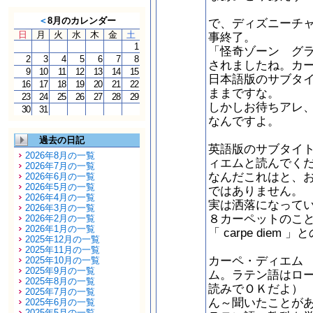
＜
8月のカレンダー
で、ディズニーチ
日
月
火
水
木
金
土
事終了。
1
「怪奇ゾーン グ
2
3
4
5
6
7
8
されましたね。カ
9
10
11
12
13
14
15
日本語版のサブタ
16
17
18
19
20
21
22
ままですな。
23
24
25
26
27
28
29
しかしお待ちアレ
30
31
なんですよ。
過去の日記
英語版のサブタイトルは
2026年8月の一覧
ィエムと読んでく
2026年7月の一覧
なんだこれはと、お
2026年6月の一覧
2026年5月の一覧
ではありません。
2026年4月の一覧
実は洒落になっていて
2026年3月の一覧
８カーペットのこ
2026年2月の一覧
2026年1月の一覧
「 carpe diem 
2025年12月の一覧
2025年11月の一覧
カーペ・ディエム
2025年10月の一覧
2025年9月の一覧
ム。ラテン語はロ
2025年8月の一覧
読みでＯＫだよ）
2025年7月の一覧
ん～聞いたことが
2025年6月の一覧
2025年5月の一覧