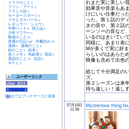
れまた実に美しい
ドラマのこと
2
ファン・アート
効果音や音楽もあ
1
フランス語
1
けにいい仕事だっ
モータースポーツ
1
った。第１話のデ
リサとガスパール
1
レギュラー・ショウ
きの音や、第２話
1
中華パッド
同人誌
6
4
ーンソーの音など
少年マフラー
1
いるのはきいていて
映画のこと
11
普通の日記
洋書読み
同様に、あまり表に
149
75
漫画
漫画のこと
1
2
Mが多くて実に好ま
絵のこと
絵本
1
1
らしいのはあらため
色々メモ
色鉛筆
英語
1
4
1
英語のこと
言語
映像も含めて出色
12
2
ＮＦＬ
1
総じて十分満足の
ズ。
ユーザーリンク
第２シーズンは来
待ち遠しい！遠し
はてなブックマークに追加
Mysterious thing fo
07月10日
11:58