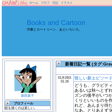
ホーム
プロフ
日記
イラスト
Books and Cartoon
洋書とカートゥーン、あといろいろ。
新着日記一覧 (タグ:Gravit
怪しい新エピソー
01月29日
01:26
どうも、グラビテ
あるいは秋へとず
ズンの後半がいつ
新田真子
くりといいものを
プロフィール
れど、あんまり待
絵を描くのは楽しい。
なあ。とりあえず