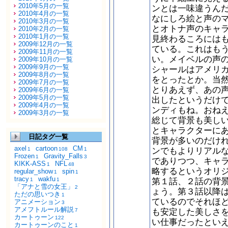
2010年5月の一覧
ンとは一味違うん
2010年4月の一覧
なにしろ絵と声の
2010年3月の一覧
とオトナ声のキャ
2010年2月の一覧
2010年1月の一覧
見終わるころには
2009年12月の一覧
ている。これはも
2009年11月の一覧
い。メイベルの声
2009年10月の一覧
2009年9月の一覧
シャールはアメリ
2009年8月の一覧
をとったとか。当
2009年7月の一覧
とりあえず、あの
2009年6月の一覧
2009年5月の一覧
出したというだけ
2009年4月の一覧
ンディもね。おね
2009年3月の一覧
総じて背景も美し
とキャラクターに
日記タグ一覧
背景が多いのだけ
axel
cartoon
CM
ンでもよりリアル
1
108
1
Frozen
Gravity_Falls
1
3
でありつつ、キャ
KIKK-ASS
NFL
1
48
略するというオリ
regular_show
spin
1
1
tracy
wakfu
第１話、２話の背
1
1
「アナと雪の女王」
2
ょう。第３話以降
ただの思いつき
1
ているのでそれほ
アニメーション
3
アメフトルール解説
も安定した美しさ
7
カートゥーン
122
い仕事だったとい
カートゥーンのこと
1