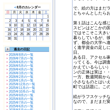
＜
8月のカレンダー
で、絵の方はまだ
日
月
火
水
木
金
土
とちゃんとしたら
1
2
3
4
5
6
7
8
第１話はこんな感
9
10
11
12
13
14
15
スピンはどこかの
16
17
18
19
20
21
22
ではそこそこ大き
23
24
25
26
27
28
29
暮らしているが、
30
31
ず、都会の大学へ
く進学資金の足し
過去の日記
日。
2026年8月の一覧
ある日、アクセル
2026年7月の一覧
ってくる。今は調
2026年6月の一覧
2026年5月の一覧
かえているらしい
2026年4月の一覧
ンの正体は実は・
2026年3月の一覧
一方、数週間前か
2026年2月の一覧
2026年1月の一覧
小さなものとはい
2025年12月の一覧
町では話題に。こ
2025年11月の一覧
2025年10月の一覧
2025年9月の一覧
絵がラフスケッチ
2025年8月の一覧
なので、まだまだ
2025年7月の一覧
2025年6月の一覧
2025年5月の一覧