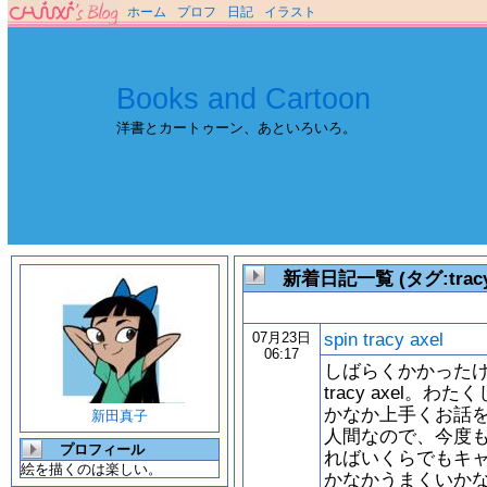
ホーム
プロフ
日記
イラスト
Books and Cartoon
洋書とカートゥーン、あといろいろ。
新着日記一覧 (タグ:tracy
spin tracy axel
07月23日
06:17
しばらくかかったけ
tracy axel
かなか上手くお話
新田真子
人間なので、今度
プロフィール
ればいくらでもキ
絵を描くのは楽しい。
かなかうまくいか