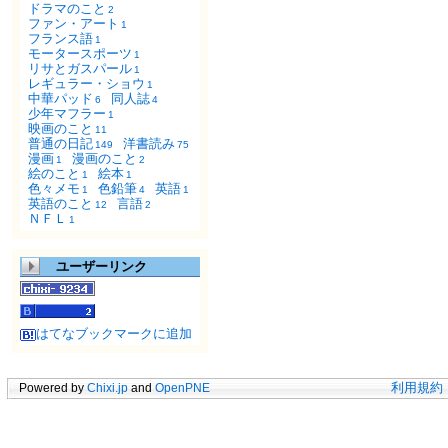
ドラマのこと
2
ファン・アート
1
フランス語
1
モータースポーツ
1
リサとガスパール
1
レギュラー・ショウ
1
中華パッド
同人誌
6
4
少年マフラー
1
映画のこと
11
普通の日記
洋書読み
149
75
漫画
漫画のこと
1
2
絵のこと
絵本
1
1
色々メモ
色鉛筆
英語
1
4
1
英語のこと
言語
12
2
ＮＦＬ
1
ユーザーリンク
はてなブックマークに追加
Powered by
Chixi.jp
and
OpenPNE
利用規約