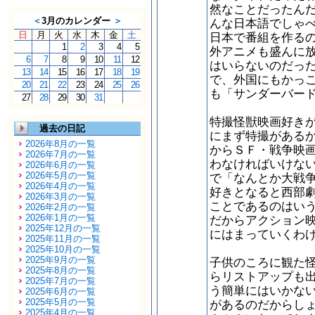
然なことだったん
＜
3月のカレンダー
＞
んな日本語でしゃ
日
月
火
水
木
金
土
日本で番組を作る
1
2
3
4
5
外アニメも盛んに
6
7
8
9
10
11
12
はいらないのだっ
13
14
15
16
17
18
19
で、外国にもかっ
20
21
22
23
24
25
26
も「サンダーバー
27
28
29
30
31
特撮怪獣映画好き
過去の日記
にまず特撮がある
2026年8月の一覧
からＳＦ・戦争映
2026年7月の一覧
わなければいけな
2026年6月の一覧
2026年5月の一覧
で「なんとか大戦
2026年4月の一覧
好きとなると西部
2026年3月の一覧
ことであるのはい
2026年2月の一覧
2026年1月の一覧
だからアクション
2025年12月の一覧
にはまっていくわ
2025年11月の一覧
2025年10月の一覧
2025年9月の一覧
子供のころに観た
2025年8月の一覧
らリストアップも
2025年7月の一覧
う簡単にはいかな
2025年6月の一覧
2025年5月の一覧
があるのだからし
2025年4月の一覧