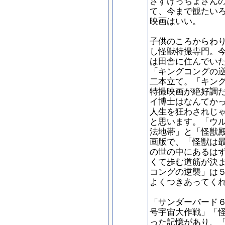
さすけっちょさん
て、今まで観たい
映画はいい。
子供のころからわ
し怪獣特撮専門。
は田舎に住んでい
「キングコングの
二本立て。「キン
特撮映画が絶好調
イ博士はなんてか
人生を狂わされじ
と思います。「ウ
法地帯」と「怪獣
画版で、「怪獣は
の世の中にあるは
くて歩む道筋が決
コングの逆襲」は
よくつきあってく
「サンダーバード
号宇宙大作戦」「
った記憶があり、