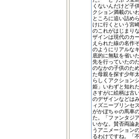
くないんだけど子
クション満載のい
ところに追い詰め
けに行くという宮
のこれがはじまり
ザインは現代のカ
えられた線の名作
のようにリアルな
底的に無駄を省い
先を行っていたの
のなかの子供のた
た母親を探す少年
らしくアクション
姫」いわずと知れ
さすがに絵柄は古
のデザインなどは
ィズニープリンセ
がかぼちゃの馬車
た。「ファンタジ
いかな。賛否両論
うアニメーション
るわけですね。「