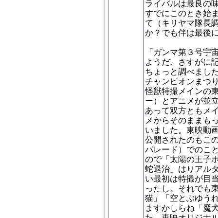
ライバルは最良の
すでにこのとき始
て（キリヤマ隊長
か？でも伴は最後
「ガンマ第３号宇
ようだ、さすがに
ちょっと調べまし
チャンピオンまつ
怪獣特撮メインの
ー）とアニメが並
あって双方ともメ
メからそのままも
いました。東映動
公開されたのもこ
パレード）でのこ
ので「太陽の王子
蛇退治」はりアル
い最初は特撮が目
ったし。それでも
猫」「空とぶゆう
ますかしらね「魔
た。東映オリジナ