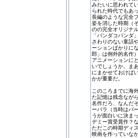
みたいに思われて
られた時代でもあ
長編のような完全
姿を消した時期（
のの完全オリジナ
「パンダコパンダ
さわりのない童話
ーションばかりに
郎」は例外的名作
アニメーションに
いでしょうか。ま
にまかせておけば
かが重要だ。
このころまでに海
た記憶は残念なが
名作だろ、なんだ
ーバラ（当時はバ
うが面白いに決ま
デミー賞受賞作？
ただこの時期ディ
映画を作っていな