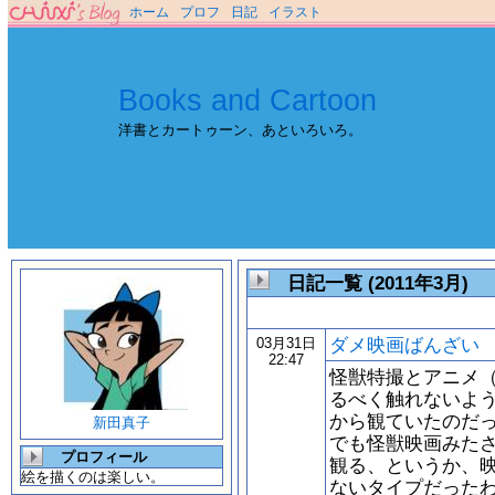
ホーム
プロフ
日記
イラスト
Books and Cartoon
洋書とカートゥーン、あといろいろ。
日記一覧 (2011年3月)
ダメ映画ばんざい
03月31日
22:47
怪獣特撮とアニメ
るべく触れないよ
から観ていたのだ
新田真子
でも怪獣映画みた
プロフィール
観る、というか、
絵を描くのは楽しい。
ないタイプだった