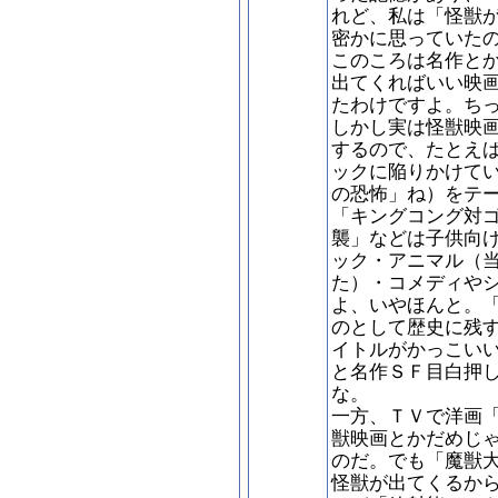
れど、私は「怪獣
密かに思っていた
このころは名作と
出てくればいい映
たわけですよ。ち
しかし実は怪獣映
するので、たとえ
ックに陥りかけて
の恐怖」ね）をテ
「キングコング対
襲」などは子供向
ック・アニマル（
た）・コメディや
よ、いやほんと。
のとして歴史に残
イトルがかっこい
と名作ＳＦ目白押
な。
一方、ＴＶで洋画
獣映画とかだめじ
のだ。でも「魔獣
怪獣が出てくるか