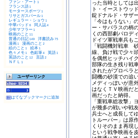
ファン・アート
った当時としては
1
フランス語
1
ト・イーストウッ
モータースポーツ
1
錠ドナルド・サザ
リサとガスパール
1
レギュラー・ショウ
「今はもうない」
1
中華パッド
同人誌
6
4
ー・サバラスの柄
少年マフラー
1
くの西部劇パロデ
映画のこと
11
普通の日記
洋書読み
ドイツ軍戦車兵も
149
75
漫画
漫画のこと
1
2
「戦闘機対戦車 
絵のこと
絵本
1
1
線、負け戦で少々
色々メモ
色鉛筆
英語
1
4
1
英語のこと
言語
を偶然ヒッチハイ
12
2
ＮＦＬ
1
部隊の生き残り戦
されたがプロペラ
闘機の砂漠での追
ユーザーリンク
メディっぽいが意
はなくＴＶ映画だ
画だったと納得。
はてなブックマークに追加
「重戦車総攻撃」
が幾多の戦いや戦
兵士へと成長して
トルーパー」は原
くりそのまま再現
という戦争映画を