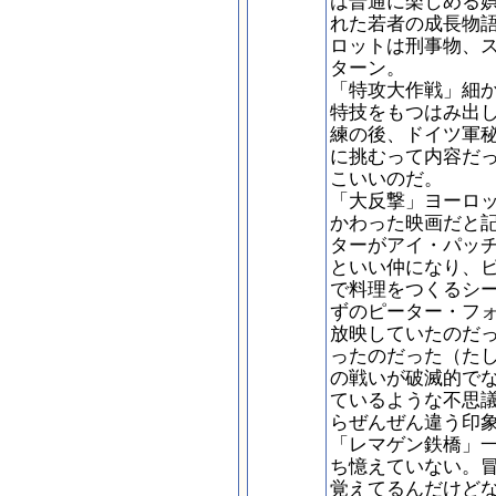
は普通に楽しめる
れた若者の成長物
ロットは刑事物、
ターン。
「特攻大作戦」細
特技をもつはみ出
練の後、ドイツ軍
に挑むって内容だ
こいいのだ。
「大反撃」ヨーロ
かわった映画だと
ターがアイ・パッ
といい仲になり、
で料理をつくるシ
ずのピーター・フ
放映していたのだ
ったのだった（た
の戦いが破滅的で
ているような不思
らぜんぜん違う印
「レマゲン鉄橋」
ち憶えていない。
覚えてるんだけど