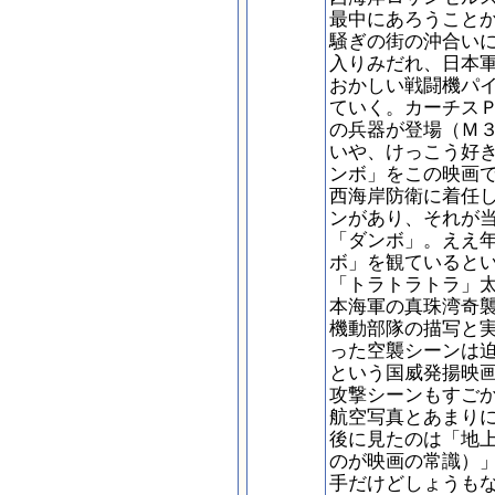
最中にあろうこと
騒ぎの街の沖合い
入りみだれ、日本
おかしい戦闘機パ
ていく。カーチスＰ
の兵器が登場（Ｍ
いや、けっこう好
ンボ」をこの映画
西海岸防衛に着任
ンがあり、それが
「ダンボ」。ええ
ボ」を観ていると
「トラトラトラ」
本海軍の真珠湾奇
機動部隊の描写と
った空襲シーンは
という国威発揚映
攻撃シーンもすご
航空写真とあまり
後に見たのは「地
のが映画の常識）
手だけどしょうも