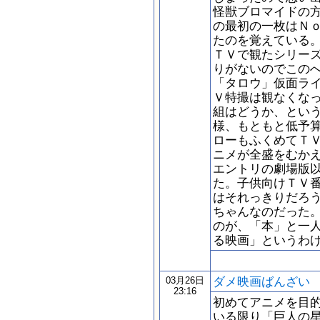
怪獣ブロマイドの
の最初の一枚はＮ
たのを覚えている
ＴＶで観たシリー
りがないのでこの
「タロウ」仮面ラ
Ｖ特撮は観なくな
組はどうか、とい
様、もともと低予
ローもふくめてＴ
ニメが全盛をむか
エントリの劇場版
た。子供向けＴＶ
はそれっきりだろ
ちゃんなのだった
のが、「本」と一
る映画」というわ
ダメ映画ばんざい
03月26日
23:16
初めてアニメを目
いる限り「巨人の