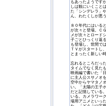
もあったようです
しは観にいくこと
た「シンデレラ」
ん、わたくしが悪
８０年代にはいる
が次々と登場。Ｃ
メが次々とロード
子ごとひっくり返
も登場し、世間で
ＴＶがスタートし
とまったく新しい
忘れるところだっ
タイムでなく見た
映画編で書いた「
に主人公スサノオ
空中からヤマタノ
い。「太陽の王子
だと記憶している
いる。カメラワー
場用アニメといっ
た。「どうぶつ宝