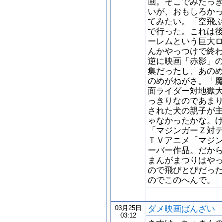
画。そこでみたっ
いが、おもしろか
てみたい。「空飛
で行った。これは
ーレムという巨大
んかやっつけで終
逆に映画「赤影」
集だったし、あの
のめがねがさ。「
面ライダー対地獄
っきりなのであま
された犬の親子が
ゃなかったかな。
「マジンガーＺ対
ＴＶアニメ「マジ
ーバー作品。だか
まんがまつりはや
ので飛びとびだっ
のでこのへんで。
ダメ映画ばんざい
03月25日
03:12