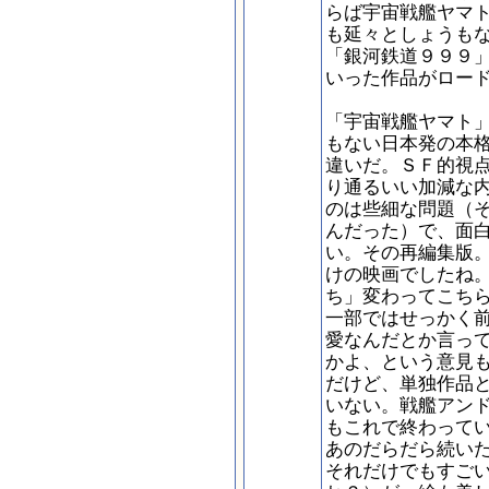
らば宇宙戦艦ヤマ
も延々としょうも
「銀河鉄道９９９
いった作品がロー
「宇宙戦艦ヤマト
もない日本発の本
違いだ。ＳＦ的視
り通るいい加減な
のは些細な問題（
んだった）で、面
い。その再編集版
けの映画でしたね
ち」変わってこち
一部ではせっかく
愛なんだとか言っ
かよ、という意見
だけど、単独作品
いない。戦艦アン
もこれで終わって
あのだらだら続い
それだけでもすご