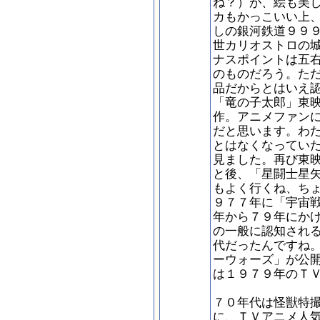
ね？）が、絵も美
カもかっこいい上
しの銀河鉄道９９
世カリオストロの
ナスポイントは五
のものだろう。た
品だからとはいえ
「竜の子太郎」東
作。アニメファン
だと思います。わ
とはなくなってい
見ました。再び東
と後、「星闘士星
もよく行くね、ち
９７７年に「宇宙
年から７９年にか
の一般に認知され
代だったんですね
ーウォーズ」が公
は１９７９年のＴ
７０年代は怪獣特
に、ＴＶアニメ人