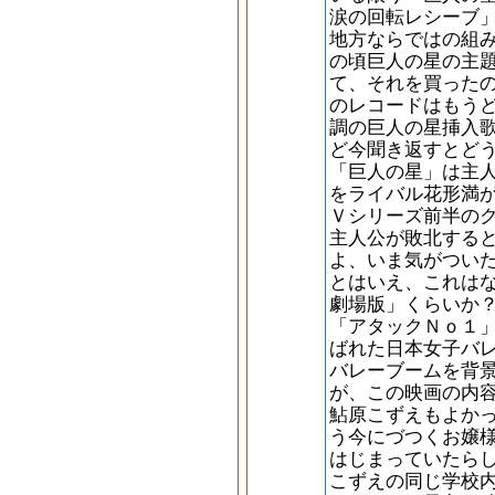
涙の回転レシーブ
地方ならではの組
の頃巨人の星の主
て、それを買った
のレコードはもう
調の巨人の星挿入
ど今聞き返すとど
「巨人の星」は主
をライバル花形満
Ｖシリーズ前半の
主人公が敗北する
よ、いま気がつい
とはいえ、これは
劇場版」くらいか
「アタックＮｏ１
ばれた日本女子バ
バレーブームを背
が、この映画の内
鮎原こずえもよか
う今にづつくお嬢
はじまっていたら
こずえの同じ学校