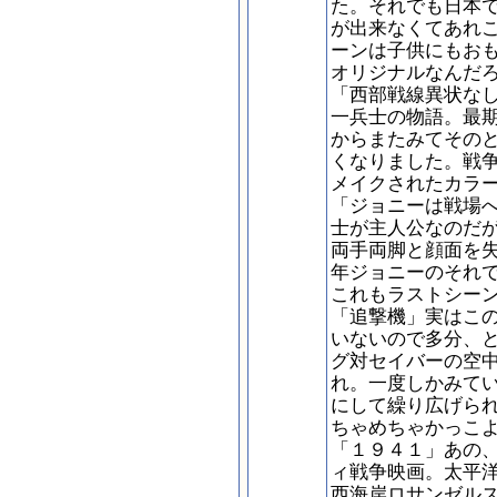
た。それでも日本
が出来なくてあれ
ーンは子供にもお
オリジナルなんだ
「西部戦線異状な
一兵士の物語。最
からまたみてその
くなりました。戦
メイクされたカラ
「ジョニーは戦場
士が主人公なのだ
両手両脚と顔面を
年ジョニーのそれ
これもラストシー
「追撃機」実はこ
いないので多分、
グ対セイバーの空
れ。一度しかみて
にして繰り広げら
ちゃめちゃかっこ
「１９４１」あの
ィ戦争映画。太平
西海岸ロサンゼル