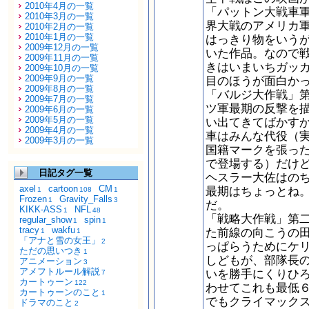
2010年4月の一覧
「パットン大戦車
2010年3月の一覧
界大戦のアメリカ
2010年2月の一覧
2010年1月の一覧
はっきり物をいう
2009年12月の一覧
いた作品。なので
2009年11月の一覧
きはいまいちガッ
2009年10月の一覧
2009年9月の一覧
目のほうが面白か
2009年8月の一覧
「バルジ大作戦」
2009年7月の一覧
ツ軍最期の反撃を
2009年6月の一覧
2009年5月の一覧
い出てきてばかす
2009年4月の一覧
車はみんな代役（
2009年3月の一覧
国籍マークを張っ
で登場する）だけ
日記タグ一覧
ヘスラー大佐はの
axel
cartoon
CM
最期はちょっとね
1
108
1
Frozen
Gravity_Falls
1
3
だ。
KIKK-ASS
NFL
1
48
「戦略大作戦」第
regular_show
spin
1
1
tracy
wakfu
た前線の向こうの
1
1
「アナと雪の女王」
2
っぱらうためにケ
ただの思いつき
1
しどもが、部隊長
アニメーション
3
アメフトルール解説
いを勝手にくりひ
7
カートゥーン
122
わせてこれも最低
カートゥーンのこと
1
でもクライマック
ドラマのこと
2