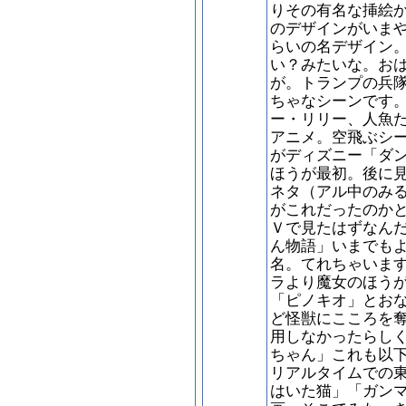
りその有名な挿絵
のデザインがいま
らいの名デザイン
い？みたいな。お
が。トランプの兵
ちゃなシーンです
ー・リリー、人魚
アニメ。空飛ぶシ
がディズニー「ダ
ほうが最初。後に
ネタ（アル中のみ
がこれだったのか
Ｖで見たはずなん
ん物語」いまでも
名。てれちゃいま
ラより魔女のほう
「ピノキオ」とお
ど怪獣にこころを
用しなかったらしく
ちゃん」これも以
リアルタイムでの
はいた猫」「ガン