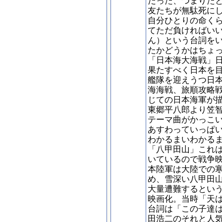
だった、つまりた
友たちが無駄死に
自分ひとりの命く
てただ負ければい
ん）という台詞を
たかどうかはちょ
「日本海大海戦」
果たすべく日本を
艦隊を迎えうつ日
海海戦、旅順攻略
じての日本海軍が
東郷平八郎より笠
テーマ曲がかっこ
あすわっていっぱ
わかるまいわかる
「八甲田山」これ
いているので戦争
本陸軍は大陸での
め、雪深い八甲田
大量遭難するとい
映画化。当時「天
台詞は「この子達
田浩二のそれと人