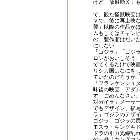
けど「放射能Ｘ」
で、観た怪獣映画
Ｖで、後に再上映
襲」以降の作品が
ムもしくはチャン
の。製作順はだい
にしない。
「ゴジラ」「ゴジ
ロンがおいしそう
でてくるだけで映
リシカ国はなにを
ていたのだろうか
「フランケンシュ
味後の映画「アダ
す。ごめんなさい
対ガイラ」メーサ
でもデザイン、描
ラ」ゴジラのデザ
ゴジラ」ゴジラの
モスラ・キングギ
ドラの引力光線乱
の一品「キングコ