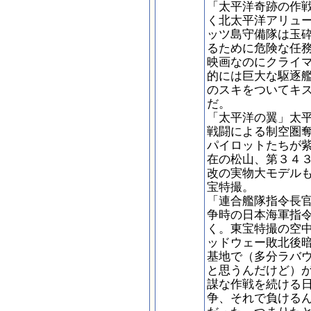
「太平洋奇跡の作
く北太平洋アリュ
ッツ島守備隊は玉
るために危険な任
映画なのにクライ
的には巨大な駆逐
のスキをついてキ
だ。
「太平洋の翼」太
戦闘による制空圏
パイロットたちが
在の松山、第３４
改の実物大モデル
宝特撮。
「連合艦隊指令長
争時の日本海軍指
く。東宝特撮の空
ッドウェー敗北後
基地で（多分ラバ
と思うんだけど）
謀な作戦を続ける
争、それで負ける