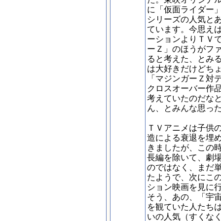
に「仮面ライダー
シリーズの人気と
ています。今思え
ーションよりＴＶ
ーＺ」のほうがフ
ると考えた、とみ
は大好きだけどち
「マジンガーＺ対
クロスオーバー作
考えていたのだな
ん、とみんな思っ
ＴＶアニメは子供
造による衰退を埋
きましたが、この
長編を除いて、劇
のではなく、まだ
たようで、次にこ
ション映画を見に
そう、あの、「宇
を観ていた人たち
いの人気（すくな