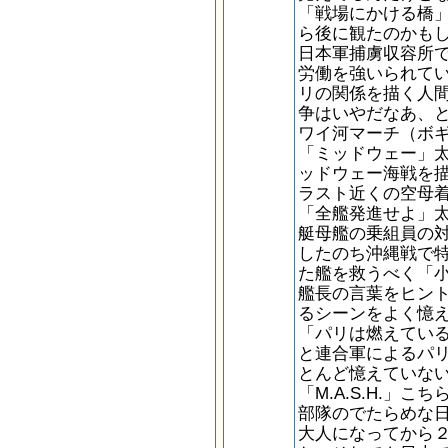
「戦場にかける橋
ら後に観たのかも
日本軍捕虜収容所
労働を強いられて
リの関係を描く人
争はいやだなあ、
ワイ河マーチ（ボ
「ミッドウェー」
ッドウェー海戦を
ラスト近くの空母
「全艦発進せよ」
艇母艦の乗組員の
したのち沖縄戦で
た艦を救うべく「
艦長の言葉をヒン
るシーンをよく憶
「パリは燃えてい
と連合軍によるパ
とんど憶えていな
「M.A.S.H.」
部隊のでたらめな
大人になってから