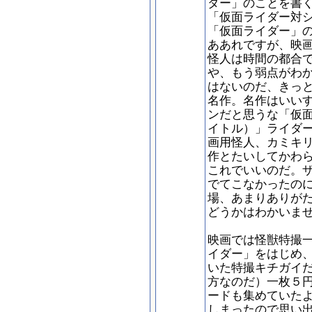
ダー」のことを書
「仮面ライダー対
「仮面ライダー」
ああれですが、映
怪人は時間の都合
や、もう弱点がわ
はないのだ、きっ
名作。名作はいい
ンだと思うな「仮
イトル）」ライダ
画用怪人、カミキ
作とたいしてかわ
これでいいのだ。
でてこなかったの
場、あまりありが
どうかはわかいま
映画では怪獣特撮
イダー」をはじめ
いた特撮キチガイ
方なのだ）一枚５
ードも集めていた
しまったので思い