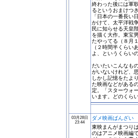
終わった後には軍
るというおまけつ
「日本の一番長い
かけて、太平洋戦
民に知らせる天皇
を描く大作。東宝
たやってる（８月
（２時間半くらい
よ、というくらい
だいたいこんなも
がいないけれど、
しかし記憶をたよ
た映画などがある
定。「スターウォ
います。どのくら
ダメ映画ばんざい
03月28日
23:44
東映まんがまつり
のはアニメ映画編