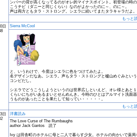
ンバーの背が高くなってるのがオレ的マイナスポイント。初登場の時の
こうチビ（ダニーと同じくらい）なのがよかったのに～、のに～。
声は両方ともタラ・ストロング。シエラに続いてまたタラキャラだよ。
もっと
Sierra McCool
10日
38
と、いうわけで、今度はシエラに色をつけてみたよ。
名デザインだなあ。シエラ。声もタラ・ストロングと櫨山めぐみという
コンビだし。
シエラでどうこうしようというのは世界広しといえど、オレ様とあと１
くらいにちがいあるまいとせんめんき。今時のひとはアルマイト洗面器
うものがあったことを果たして知ってい・・・・・。
もっと
洋書読み
03日
32
The Love Curse of The Rumbaughs
author Jack Gantos 読了
Ivy は田舎町のホテルに母と二人で暮らす少女。ホテルの向かいで薬局