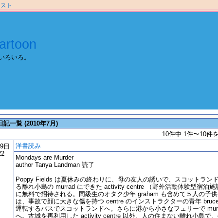
ラスト
artoon
いろいろ。
日記一覧 (2010年7月)
10件中 1件〜10件
洋書読み
29日
22
Mondays are Murder
author Tanya Landman 読了
Poppy Fields は夏休みの終わりに、母の友人の誘いで、スコットラン
る離れ小島の murrad にできた activity centre （野外活動体験型宿泊
に無料で招待される。同級生のオタク少年 graham も含めて５人の子
は、事故で顔に大きな傷を持つ centre のインストラクターの青年 bruce
運転するバスでスコットランドへ。さらに港から小さなフェリーで murr
へ。古城を再利用した activity centre 以外、人の住まない離れ小島で、ce