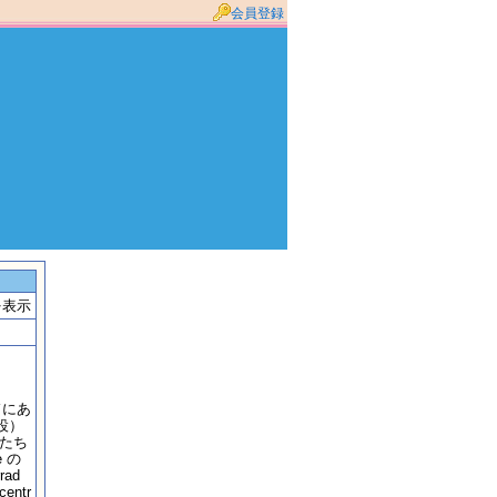
会員登録
を表示
ドにあ
施設）
供たち
 の
ad
ntr