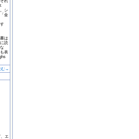
それ
体
。シ
「金
す
書は
に読
な
も表
ghs
読む→
ど、エ