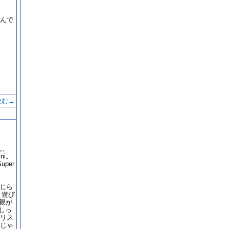
んで
読む→
ん、
ni。
per
かじら
と遊び
父親が
しっ
リス
じゃ