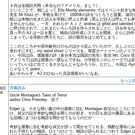
４月は全国詩月間（本当なの？アメリカ。まじ？）。
ということで、例によって Ella Mently elementry ではイベント好きな
先生 Mr Klutz が、学校を挙げて、1000本の詩をつくろうと提案。成功
暁には本物の生きた詩人を学校に呼ぶと約束（死んだ詩人は呼んでも来
ませんからね）。一方、われらが ＡＪ と andrea は gifed and talented c
に呼び出されて、これまたいろいろ詩を作らされることに。詩を作るな
真っ平の AJ は一計を案じ、独自の詩作成システムを開発。さらに詩作
こまっている学校の男子たちに、詩の密売をはじめてしまう。
ここのところやや高年齢向けのものばかり読んでいたので、久しぶりに
使わずにすむ、my weird shool シリーズを。毎度カートゥーンのノリ
い。今回は詩。感激屋の詩（多分本当は国語の先生）担当 Ms. Coco 
アメリカでは詩は授業の一環なんですね。小学校モノのシリーズでは必
いっていいほど出てくるネタなんじゃなかろうか。ただし、今回は rhy
じゃなくて poem 。
あいかわらず、AJ のひねった言語感覚がいいなあ。
もっと
洋書読み
16日
34
Uncle Montague's Tales of Terror
author Chris Priestley 読了
Edger は、小さな暗い森の中の屋敷に住む Montague 叔父のところに
け、叔父の話す奇妙な物語を聞くのが好き。その日も叔父の書斎にある
な品物にまつわる物語を聞かせてもらうのだが・・・。
奇妙な屋敷に住む奇妙な叔父が語って聞かせてくれる、残酷な運命にみ
れた子供たちの物語。ひとつひとつ、物語が語られるにつれて Edger 