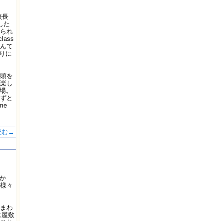
校長
した
られ
lass
んて
りに
頭を
で楽し
登場。
ずと
me
読む→
でか
様々
まわ
は屋敷