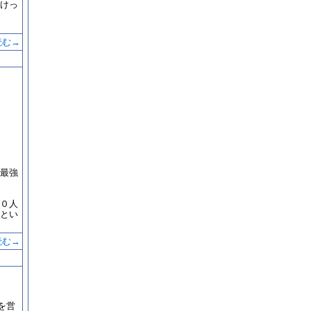
けっ
読む→
最強
０人
とい
読む→
を営