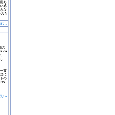
乱あ
い感
きな
いのも
読む→
年鑑の
 da
が、
し
ー賞
当に
トの
ss
ＡＪ
読む→