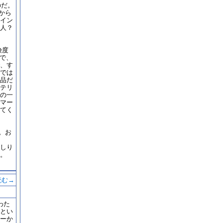
のだ。
から
イン
人？
険度
察で、
、す
では
品だ
テリ
 の一
・マー
てく
。お
しり
。
読む→
わた
とい
ーか