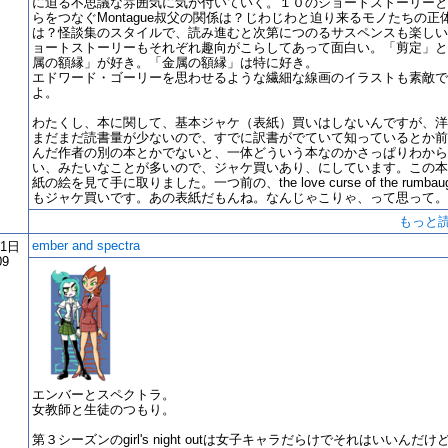
に迫る不思議な雰囲気に気が付いていく。１０のショートストーリーと
らをつなぐMontague叔父の関係は？じわじわと迫り来るモノたちの正
は？怪談集のスタイルで、読み進むと次第につのるサスペンスも楽しい
ョートストーリーもそれぞれ趣向がこらしてあって面白い。「剪定」と
属の額縁」が好き。「金属の額縁」は特に好き。
エドワード・ゴーリーを思わせるような繊細な線画のイラストも素敵で
よ。
わたくし、本に関して、基本ジャケ（表紙）買いはしないんですが、洋
まだまだ読書量が少ないので、すでに訳書がでていて知っているとか前
んだ作者の別の本とかでないと、一体どういう本なのかさっぱりわから
い、みたいなことが多いので、ジャケ買いあり、にしています。この本
紙の絵を見て手に取りました。一つ前の、the love curse of the rumbau
もジャケ買いです。あの表紙だもんね。なんじゃこりゃ、って思って。
もっと
ember and spectra
11日
09
エンバーとスペクトラ。
女教師と生徒のつもり。
第３シーズンのgirl's night outは女子キャラだらけでそれはいいんだけ