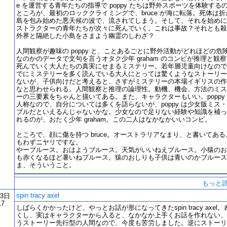
e を運営する青年たちの指導で poppy たちは野外スポーツを体験する
ところが、最初のロッククライミングで、bruce が海に転落。死体は折
島を包み始めた悪天候の波で、流されてしまう。そして、それを始めに
ストラクターの青年たちが次々に死んでいく。これは事故？それとも殺
外界と隔絶した小島をさまよう幽霊のしわざ？
人間観察が趣味の poppy と、ことあるごとに野外活動がどれほどの危
なのかのデータで文句を言うオタク少年 graham のコンビが推理と観
死んでいく大人たちの真実にせまるミステリー。若年層児童向けなので
でにミステリーを多く読んでいる大人にとっては驚くようなストーリー
ないが、子供向けだと考えると、さすがミステリーの本場イギリスの作
なと思わせられる。人間観察と推理の論理性。動機、機会、方法のミス
ーの三要素をちゃんと描いてある。また、キャラクターもいい。poppy
人称なので、自分については多くを語らないが、poppy は少女版ミス
プルだといえるんじゃないかな。少女なので足りない経験や知識を補っ
れるのが、おたく少年 graham。この二人はなかなかいいコンビ。
ところで、顔に傷を持つ bruce。オーストラリアなまり、と書いてある
もわずニヤリですな。
やーブルース。おはようブルース。天気がいいねえブルース。小猿のお
も赤くなるほど暑いねブルース。猿のおしりも子供は青いのかブルース
ま、そういうこと。
もっと
spin tracy axel
23日
17
しばらくかかったけど、やっとお話が形になってきたspin tracy axel。
くし、実はキャラクターから入ると、なかなか上手くお話を作れない、
うストーリー先行型の人間なので、今度も苦労しました。逆にストーリ