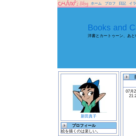
ホーム
プロフ
日記
イ
Books and C
洋書とカートゥーン、あと
07月
21:
新田真子
プロフィール
絵を描くのは楽しい。