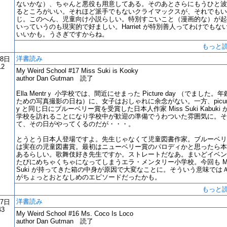
ないかな）、ちゃんと悪役も用意してある。そのあとさらにもうひと波
るところがいい。それほど派手でもないクライマックスが、それでもい
じ。このへん、児童向け小説らしい。特別すごいこと（漫画的な）が起
いっていうのも現実的で好ましい。Harriet が特別善人ってわけでもな
いいかも。うさぎですからね。
もっと
洋書読み
18日
12
My Weird School #17 Miss Suki is Kooky
author Dan Gutman 読了
Ella Mentrｙ 小学校では、間近にせまった Picture day （でました。
ための写真撮影の日ね）に、女子はおしゃれに余念がない。一方、picure
y と同じ日にブルーベリー賞を受賞した日本人作家 Miss Suki Kabuki 
学校を訪れることになり学校中が歓迎の準備でうわついた雰囲気に。そ
て、その日がやってくるのだが・・・。
とうとう日本人登場ですよ。先生じゃなくて児童図書作家。ブルーベリ
は実在の児童図書賞。最初はニューベリー賞のパロディかと思ったら本
あるらしい。歌舞伎好き先生ですか。ストレートだなあ。まいどイベン
たびにめちゃくちゃになってしまうエラ・メンタリー小学校。今回も Mi
Suki が持ってきた箱の中身が原因で大変なことに。そういう意味では
がちょっとおとなしめのエピソードだったかも。
もっと
洋書読み
17日
43
My Weird School #16 Ms. Coco Is Loco
author Dan Gutman 読了