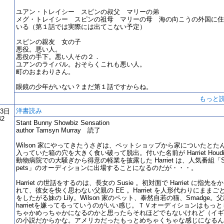
ユアン・トレイシー スピンの叔父 マリーの弟
メグ・トレイシー スピンの祖母 マリーの母 海の向こうの外国に住
いる（第１話では実際には出てこない予定）
スピンの親友 女の子
悪役。悪い人。
悪役の手下。悪い人その２．
ユアンのライバル。おそらくこれも悪い人。
町のおまわりさん。
眼鏡の少年がいない？まだ第１話ですからね。
もっと
洋書読み
23日
42
Stant Bunny Showbiz Sensation
author Tamsyn Murray 読了
Wilson 家にやってきたうさぎは、ペットショップから家についたとた
入っていた箱の穴を大きく食い破って脱出。付いた名前が Harriet Houdi
動物病院での大騒ぎから得意の軽業を披露した Harriet は、人気番組「Su
pets」のオーディションに出場することになるのだが・・・。
Harriet の世話をするのは、長女の Susie 。初対面で Harriet に指先を
れて、彼女を快く思わない父親の EE 。Harriet を人形代わりにままご
をしたがる妹の Lily。Wilson 家のペット、泰然自若の猫、Smadge。
harrietを嫌ってるっていうのがいい感じ。ＴＶオーディションはもっと
ちゃかめっちゃかになるのかと思ったらそれほどでもないけれど（イギ
の小説だからかな。アメリカだったもっとめちゃくちゃな感じになるん