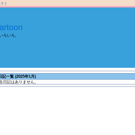
ラスト
artoon
いろいろ。
日記一覧 (2025年1月)
る日記はありません。