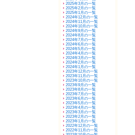
2025年3月の一覧
2025年2月の一覧
2025年1月の一覧
2024年12月の一覧
2024年11月の一覧
2024年10月の一覧
2024年9月の一覧
2024年8月の一覧
2024年7月の一覧
2024年6月の一覧
2024年5月の一覧
2024年4月の一覧
2024年3月の一覧
2024年2月の一覧
2024年1月の一覧
2023年12月の一覧
2023年11月の一覧
2023年10月の一覧
2023年9月の一覧
2023年8月の一覧
2023年7月の一覧
2023年6月の一覧
2023年5月の一覧
2023年4月の一覧
2023年3月の一覧
2023年2月の一覧
2023年1月の一覧
2022年12月の一覧
2022年11月の一覧
2022年10月の一覧