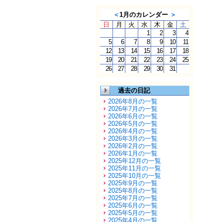
＜
1月のカレンダー
＞
日
月
火
水
木
金
土
1
2
3
4
5
6
7
8
9
10
11
12
13
14
15
16
17
18
19
20
21
22
23
24
25
26
27
28
29
30
31
過去の日記
2026年8月の一覧
2026年7月の一覧
2026年6月の一覧
2026年5月の一覧
2026年4月の一覧
2026年3月の一覧
2026年2月の一覧
2026年1月の一覧
2025年12月の一覧
2025年11月の一覧
2025年10月の一覧
2025年9月の一覧
2025年8月の一覧
2025年7月の一覧
2025年6月の一覧
2025年5月の一覧
2025年4月の一覧