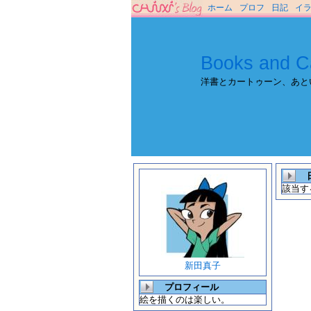
ホーム
プロフ
日記
イ
Books and C
洋書とカートゥーン、あと
該当す
新田真子
プロフィール
絵を描くのは楽しい。