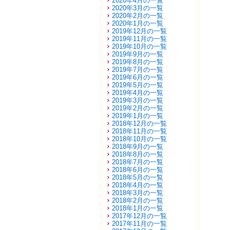
2020年4月の一覧
2020年3月の一覧
2020年2月の一覧
2020年1月の一覧
2019年12月の一覧
2019年11月の一覧
2019年10月の一覧
2019年9月の一覧
2019年8月の一覧
2019年7月の一覧
2019年6月の一覧
2019年5月の一覧
2019年4月の一覧
2019年3月の一覧
2019年2月の一覧
2019年1月の一覧
2018年12月の一覧
2018年11月の一覧
2018年10月の一覧
2018年9月の一覧
2018年8月の一覧
2018年7月の一覧
2018年6月の一覧
2018年5月の一覧
2018年4月の一覧
2018年3月の一覧
2018年2月の一覧
2018年1月の一覧
2017年12月の一覧
2017年11月の一覧