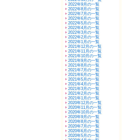
2022年9月の一覧
2022年8月の一覧
2022年7月の一覧
2022年6月の一覧
2022年5月の一覧
2022年4月の一覧
2022年3月の一覧
2022年2月の一覧
2022年1月の一覧
2021年12月の一覧
2021年11月の一覧
2021年10月の一覧
2021年9月の一覧
2021年8月の一覧
2021年7月の一覧
2021年6月の一覧
2021年5月の一覧
2021年4月の一覧
2021年3月の一覧
2021年2月の一覧
2021年1月の一覧
2020年12月の一覧
2020年11月の一覧
2020年10月の一覧
2020年9月の一覧
2020年8月の一覧
2020年7月の一覧
2020年6月の一覧
2020年5月の一覧