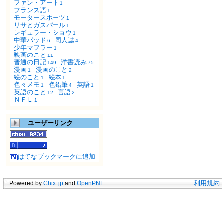
ファン・アート
1
フランス語
1
モータースポーツ
1
リサとガスパール
1
レギュラー・ショウ
1
中華パッド
同人誌
6
4
少年マフラー
1
映画のこと
11
普通の日記
洋書読み
149
75
漫画
漫画のこと
1
2
絵のこと
絵本
1
1
色々メモ
色鉛筆
英語
1
4
1
英語のこと
言語
12
2
ＮＦＬ
1
ユーザーリンク
はてなブックマークに追加
Powered by
Chixi.jp
and
OpenPNE
利用規約