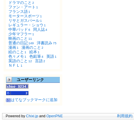
ドラマのこと
2
ファン・アート
1
フランス語
1
モータースポーツ
1
リサとガスパール
1
レギュラー・ショウ
1
中華パッド
同人誌
6
4
少年マフラー
1
映画のこと
11
普通の日記
洋書読み
149
75
漫画
漫画のこと
1
2
絵のこと
絵本
1
1
色々メモ
色鉛筆
英語
1
4
1
英語のこと
言語
12
2
ＮＦＬ
1
ユーザーリンク
はてなブックマークに追加
Powered by
Chixi.jp
and
OpenPNE
利用規約