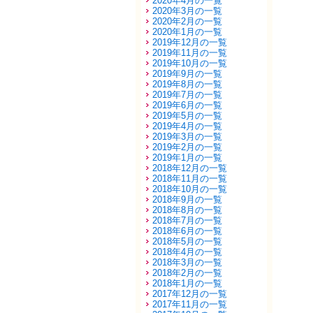
2020年4月の一覧
2020年3月の一覧
2020年2月の一覧
2020年1月の一覧
2019年12月の一覧
2019年11月の一覧
2019年10月の一覧
2019年9月の一覧
2019年8月の一覧
2019年7月の一覧
2019年6月の一覧
2019年5月の一覧
2019年4月の一覧
2019年3月の一覧
2019年2月の一覧
2019年1月の一覧
2018年12月の一覧
2018年11月の一覧
2018年10月の一覧
2018年9月の一覧
2018年8月の一覧
2018年7月の一覧
2018年6月の一覧
2018年5月の一覧
2018年4月の一覧
2018年3月の一覧
2018年2月の一覧
2018年1月の一覧
2017年12月の一覧
2017年11月の一覧