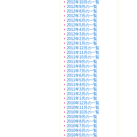
2012年10月の一覧
2012年9月の一覧
2012年8月の一覧
2012年7月の一覧
2012年6月の一覧
2012年5月の一覧
2012年4月の一覧
2012年3月の一覧
2012年2月の一覧
2012年1月の一覧
2011年12月の一覧
2011年11月の一覧
2011年10月の一覧
2011年9月の一覧
2011年8月の一覧
2011年7月の一覧
2011年6月の一覧
2011年5月の一覧
2011年4月の一覧
2011年3月の一覧
2011年2月の一覧
2011年1月の一覧
2010年12月の一覧
2010年11月の一覧
2010年10月の一覧
2010年9月の一覧
2010年8月の一覧
2010年7月の一覧
2010年6月の一覧
2010年5月の一覧