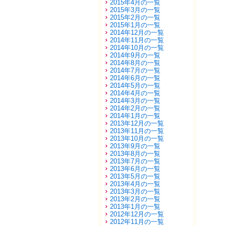
2015年4月の一覧
2015年3月の一覧
2015年2月の一覧
2015年1月の一覧
2014年12月の一覧
2014年11月の一覧
2014年10月の一覧
2014年9月の一覧
2014年8月の一覧
2014年7月の一覧
2014年6月の一覧
2014年5月の一覧
2014年4月の一覧
2014年3月の一覧
2014年2月の一覧
2014年1月の一覧
2013年12月の一覧
2013年11月の一覧
2013年10月の一覧
2013年9月の一覧
2013年8月の一覧
2013年7月の一覧
2013年6月の一覧
2013年5月の一覧
2013年4月の一覧
2013年3月の一覧
2013年2月の一覧
2013年1月の一覧
2012年12月の一覧
2012年11月の一覧