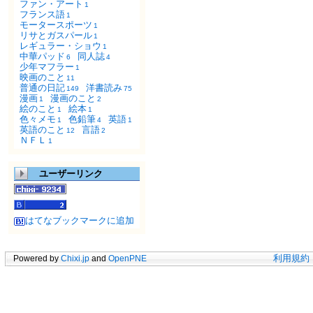
ファン・アート
1
フランス語
1
モータースポーツ
1
リサとガスパール
1
レギュラー・ショウ
1
中華パッド
同人誌
6
4
少年マフラー
1
映画のこと
11
普通の日記
洋書読み
149
75
漫画
漫画のこと
1
2
絵のこと
絵本
1
1
色々メモ
色鉛筆
英語
1
4
1
英語のこと
言語
12
2
ＮＦＬ
1
ユーザーリンク
はてなブックマークに追加
Powered by
Chixi.jp
and
OpenPNE
利用規約